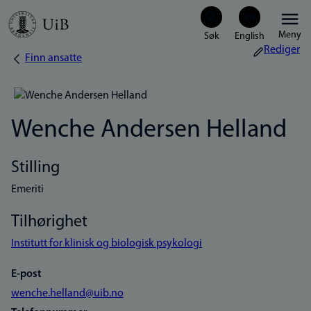
Hopp
Meny
til
Rediger
Finn ansatte
Navigasjonssti
hovedinnhold
Wenche Andersen Helland
Stilling
Emeriti
Tilhørighet
Institutt for klinisk og biologisk psykologi
E-post
wenche.helland@uib.no