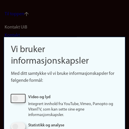
Til toppen
Footer
Kontakt UiB
Kontakt
navigation
Finn ansatte
Vi bruker
(no)
Finn forsker
informasjonskapsler
Presse
Snarveier
Med ditt samtykke vil vi bruke informasjonskapsler for
Finn studier
følgende formål:
Ledige stillinger
Sosiale medier
Video og lyd
Facebook
Integrert innhold fra YouTube, Vimeo, Panopto og
Instagram
VitenTV, som kan sette sine egne
informasjonskapsler.
LinkedIn
Snapchat
Statistikk og analyse