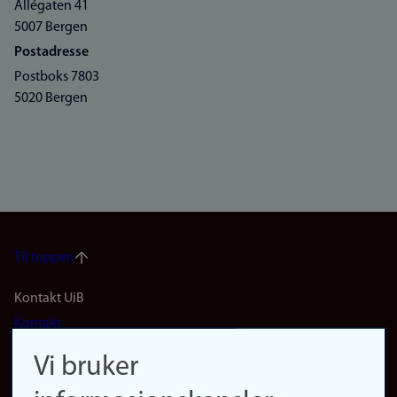
Allégaten 41
5007 Bergen
Postadresse
Postboks 7803
5020 Bergen
Til toppen
Footer
Kontakt UiB
Kontakt
navigation
Finn ansatte
Vi bruker
(no)
Finn forsker