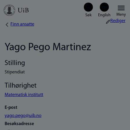
Hopp
Meny
til
Rediger
Finn ansatte
Navigasjonssti
hovedinnhold
Yago Pego Martinez
Stilling
Stipendiat
Tilhørighet
Matematisk institutt
E-post
yago.pego@uib.no
Besøksadresse