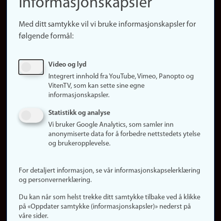
informasjonskapsler
Presse
Snarveier
Med ditt samtykke vil vi bruke informasjonskapsler for
Finn studier
følgende formål:
Ledige stillinger
Sosiale medier
Video og lyd
Facebook
Integrert innhold fra YouTube, Vimeo, Panopto og
Instagram
VitenTV, som kan sette sine egne
informasjonskapsler.
LinkedIn
Snapchat
Statistikk og analyse
Om nettstedet
Vi bruker Google Analytics, som samler inn
anonymiserte data for å forbedre nettstedets ytelse
Informasjonskapsler
og brukeropplevelse.
Oppdater samtykke
(informasjonskapsler)
For detaljert informasjon, se vår informasjonskapselerklæring
Personvern
og personvernerklæring.
Tilgjengelighetserklæring
Du kan når som helst trekke ditt samtykke tilbake ved å klikke
på «Oppdater samtykke (informasjonskapsler)» nederst på
våre sider.
Logg inn