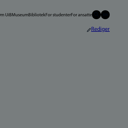
m UiB
Museum
Bibliotek
For studenter
For ansatte
Rediger