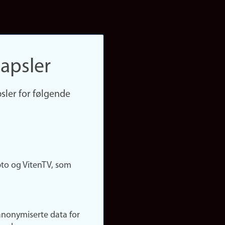
apsler
sler for følgende
pto og VitenTV, som
anonymiserte data for