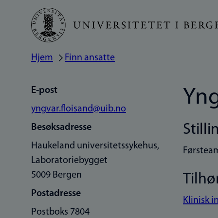
Hopp
til
hovedinnhold
Hjem
Finn ansatte
Navigasjonssti
E-post
Yng
yngvar.floisand@uib.no
Stilli
Besøksadresse
Haukeland universitetssykehus,
Førstea
Laboratoriebygget
5009 Bergen
Tilhø
Postadresse
Klinisk i
Postboks 7804