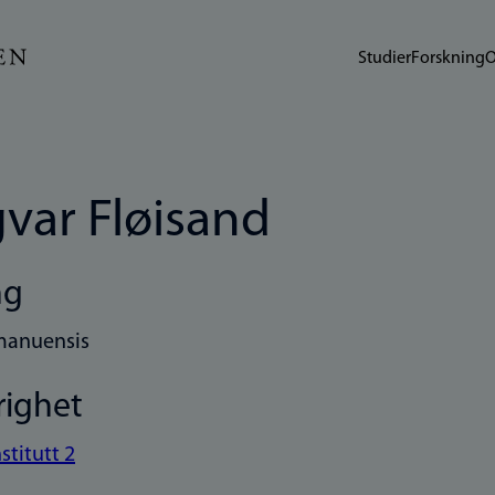
Studier
Forskning
O
var Fløisand
ng
manuensis
righet
nstitutt 2