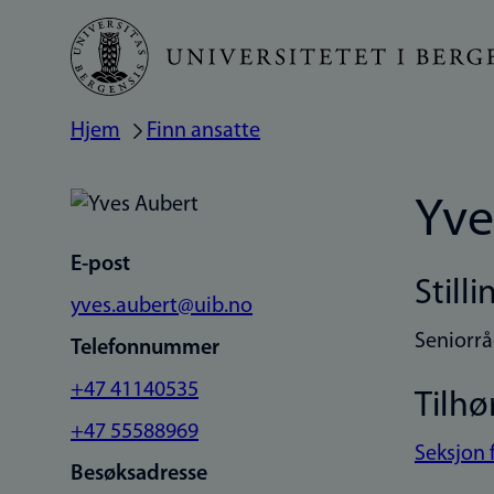
Hopp
til
hovedinnhold
Hjem
Finn ansatte
Navigasjonssti
Yve
E-post
Stilli
yves.aubert@uib.no
Seniorrå
Telefonnummer
+47 41140535
Tilhø
+47 55588969
Seksjon 
Besøksadresse