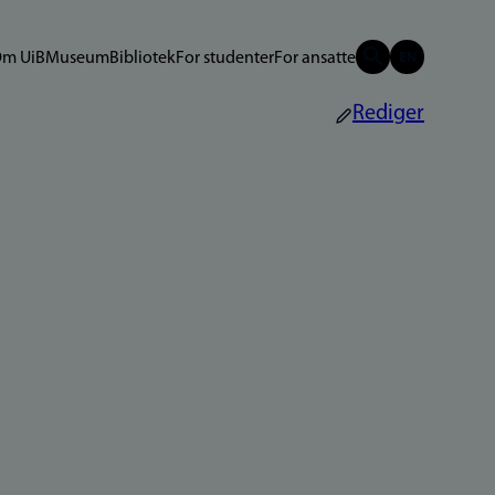
m UiB
Museum
Bibliotek
For studenter
For ansatte
Rediger