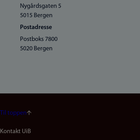
Nygårdsgaten 5
5015 Bergen
Postadresse
Postboks 7800
5020 Bergen
Til toppen
Footer
Kontakt UiB