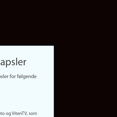
apsler
sler for følgende
pto og VitenTV, som