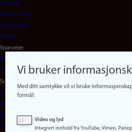
Kontakt
navigation
Finn ansatte
(no)
Finn forsker
Presse
Snarveier
Finn studier
Vi bruker informasjonsk
Ledige stillinger
Sosiale medier
Med ditt samtykke vil vi bruke informasjonskap
Facebook
formål:
Instagram
LinkedIn
Video og lyd
Snapchat
Integrert innhold fra YouTube, Vimeo, Pano