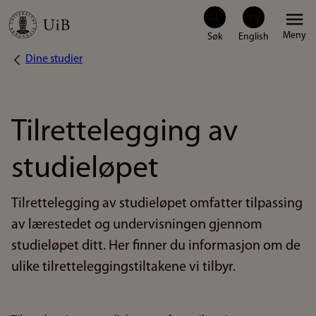
Hopp
Meny
til
Dine studier
Navigasjonssti
hovedinnhold
Tilrettelegging av
studieløpet
Tilrettelegging av studieløpet omfatter tilpassing
av lærestedet og undervisningen gjennom
studieløpet ditt. Her finner du informasjon om de
ulike tilretteleggingstiltakene vi tilbyr.