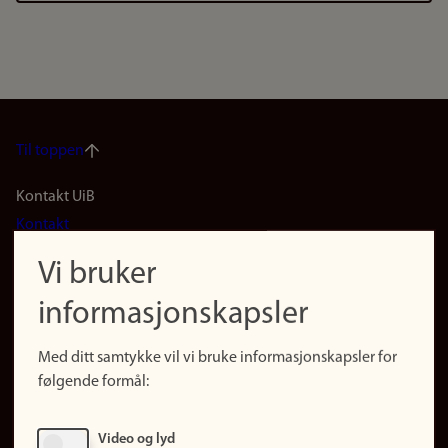
Til toppen
Footer
Kontakt UiB
Kontakt
navigation
Finn ansatte
Vi bruker
(no)
Finn forsker
informasjonskapsler
Presse
Snarveier
Med ditt samtykke vil vi bruke informasjonskapsler for
Finn studier
følgende formål:
Ledige stillinger
Sosiale medier
Video og lyd