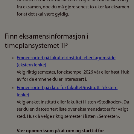
eksamen i emnene du tar. Det er også her du trekker deg
fra eksamen, noe du må gjøre senest to uker før eksamen
for at det skal være gyldig.
Finn eksamensinformasjon i
timeplansystemet TP
Emner sortert på fakultet/institutt eller fagområde
(ekstern lenke)
Velg riktig semester, for eksempel 2026 vår eller høst. Huk
av for de emnene du er interessert i.
Emner sortert på dato for fakultet/institutt (ekstern
lenke)
Velg ønsket institutt eller fakultet i listen «Stedkoder». Da
ser du en datosortert liste over eksamensdatoer for valgt
sted. Husk å velge riktig semester i listen «Semester».
Vær oppmerksom på at rom og starttid for