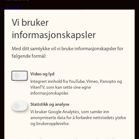
Footer
Kontakt
navigation
Finn ansatte
Vi bruker
(no)
Finn forsker
informasjonskapsler
Presse
Snarveier
Med ditt samtykke vil vi bruke informasjonskapsler for
Finn studier
følgende formål:
Ledige stillinger
Sosiale medier
Video og lyd
Facebook
Integrert innhold fra YouTube, Vimeo, Panopto og
Instagram
VitenTV, som kan sette sine egne
informasjonskapsler.
LinkedIn
Snapchat
Statistikk og analyse
Om nettstedet
Vi bruker Google Analytics, som samler inn
anonymiserte data for å forbedre nettstedets ytelse
Informasjonskapsler
og brukeropplevelse.
Oppdater samtykke
(informasjonskapsler)