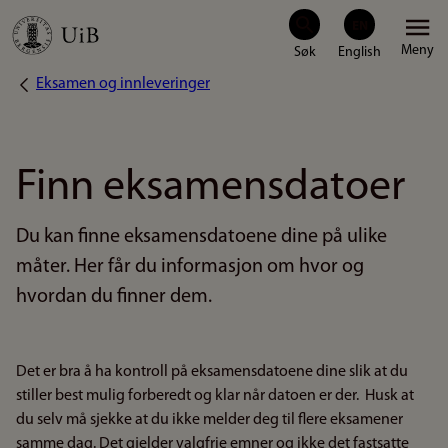
Hopp
Meny
til
Eksamen og innleveringer
Navigasjonssti
hovedinnhold
Finn eksamensdatoer
Du kan finne eksamensdatoene dine på ulike
måter. Her får du informasjon om hvor og
hvordan du finner dem.
Det er bra å ha kontroll på eksamensdatoene dine slik at du
stiller best mulig forberedt og klar når datoen er der. Husk at
du selv må sjekke at du ikke melder deg til flere eksamener
samme dag. Det gjelder valgfrie emner og ikke det fastsatte