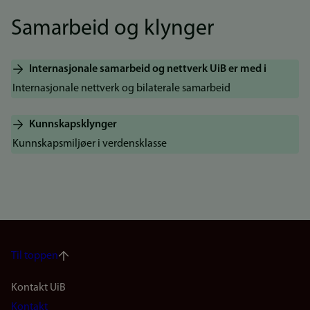
Samarbeid og klynger
Internasjonale samarbeid og nettverk UiB er med i
Internasjonale nettverk og bilaterale samarbeid
Kunnskapsklynger
Kunnskapsmiljøer i verdensklasse
Til toppen
Footer
Kontakt UiB
Kontakt