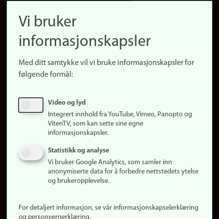
navigation
Finn ansatte
Vi bruker
(no)
Finn forsker
informasjonskapsler
Presse
Snarveier
Med ditt samtykke vil vi bruke informasjonskapsler for
Finn studier
følgende formål:
Ledige stillinger
Sosiale medier
Video og lyd
Facebook
Integrert innhold fra YouTube, Vimeo, Panopto og
Instagram
VitenTV, som kan sette sine egne
informasjonskapsler.
LinkedIn
Snapchat
Statistikk og analyse
Om nettstedet
Vi bruker Google Analytics, som samler inn
anonymiserte data for å forbedre nettstedets ytelse
Informasjonskapsler
og brukeropplevelse.
Oppdater samtykke
(informasjonskapsler)
For detaljert informasjon, se vår informasjonskapselerklæring
Personvern
og personvernerklæring.