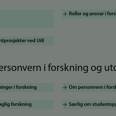
Roller og ansvar i fo
entprosjekter ved UiB
ersonvern i forskning og u
nger i forskning
Om personvern i fors
aglig forskning
Særlig om studentop