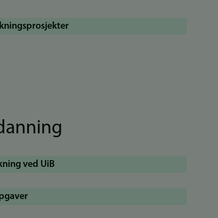
rskningsprosjekter
tdanning
kning ved UiB
pgaver