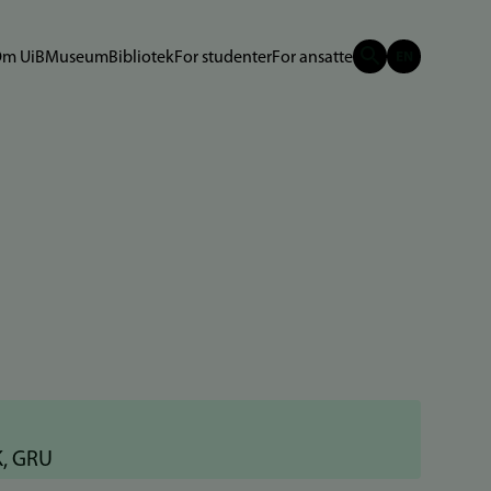
m UiB
Museum
Bibliotek
For studenter
For ansatte
K, GRU