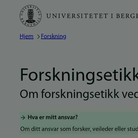
Hopp
til
hovedinnhold
Hjem
Forskning
Navigasjonssti
Forskningsetik
Om forskningsetikk ve
Hva er mitt ansvar?
Om ditt ansvar som forsker, veileder eller stu