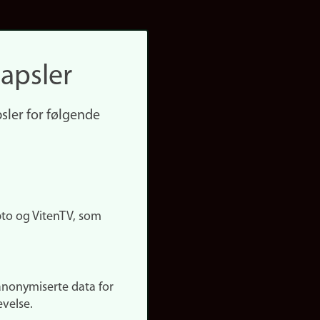
apsler
sler for følgende
pto og VitenTV, som
anonymiserte data for
evelse.