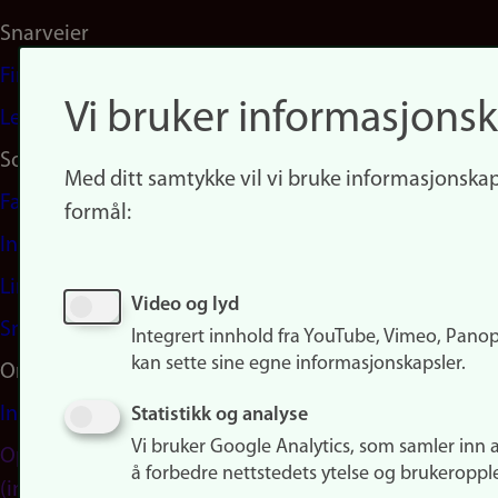
Snarveier
Finn studier
Vi bruker informasjonsk
Ledige stillinger
Sosiale medier
Med ditt samtykke vil vi bruke informasjonskap
Facebook
formål:
Instagram
LinkedIn
Video og lyd
Snapchat
Integrert innhold fra YouTube, Vimeo, Pano
kan sette sine egne informasjonskapsler.
Om nettstedet
Informasjonskapsler
Statistikk og analyse
Vi bruker Google Analytics, som samler inn 
Oppdater samtykke
å forbedre nettstedets ytelse og brukeroppl
(informasjonskapsler)