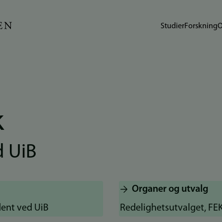
Studier
Forskning
O
k
d UiB
Organer og utvalg
dent ved UiB
Redelighetsutvalget, FE