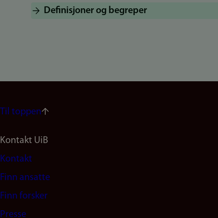
Definisjoner og begreper
Til toppen
Footer
Kontakt UiB
Kontakt
navigation
Finn ansatte
(no)
Finn forsker
Presse