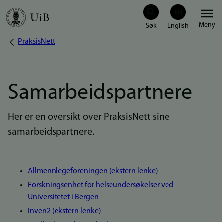
Hopp
Meny
til
PraksisNett
Navigasjonssti
hovedinnhold
Samarbeidspartnere
Her er en oversikt over PraksisNett sine
samarbeidspartnere.
Allmennlegeforeningen (ekstern lenke)
Forskningsenhet for helseundersøkelser ved
Universitetet i Bergen
Inven2 (ekstern lenke)