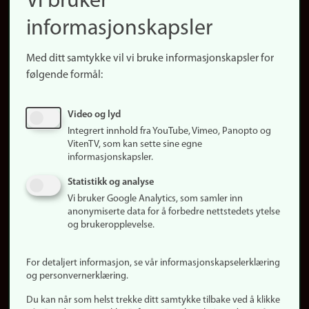
Vi bruker
(no)
Finn forsker
informasjonskapsler
Presse
Snarveier
Med ditt samtykke vil vi bruke informasjonskapsler for
Finn studier
følgende formål:
Ledige stillinger
Sosiale medier
Video og lyd
Facebook
Integrert innhold fra YouTube, Vimeo, Panopto og
Instagram
VitenTV, som kan sette sine egne
informasjonskapsler.
LinkedIn
Snapchat
Statistikk og analyse
Om nettstedet
Vi bruker Google Analytics, som samler inn
anonymiserte data for å forbedre nettstedets ytelse
Informasjonskapsler
og brukeropplevelse.
Oppdater samtykke
(informasjonskapsler)
For detaljert informasjon, se vår informasjonskapselerklæring
Personvern
og personvernerklæring.
Tilgjengelighetserklæring
Du kan når som helst trekke ditt samtykke tilbake ved å klikke