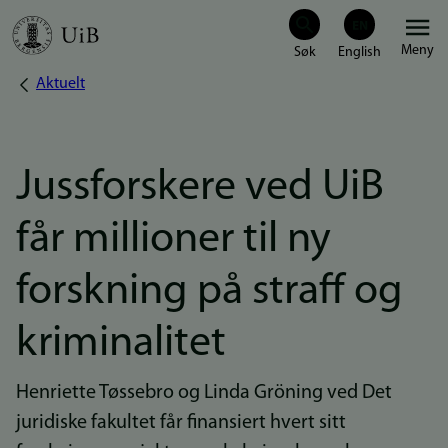
Hopp
Meny
til
Aktuelt
Navigasjonssti
hovedinnhold
Jussforskere ved UiB
får millioner til ny
forskning på straff og
kriminalitet
Henriette Tøssebro og Linda Gröning ved Det
juridiske fakultet får finansiert hvert sitt