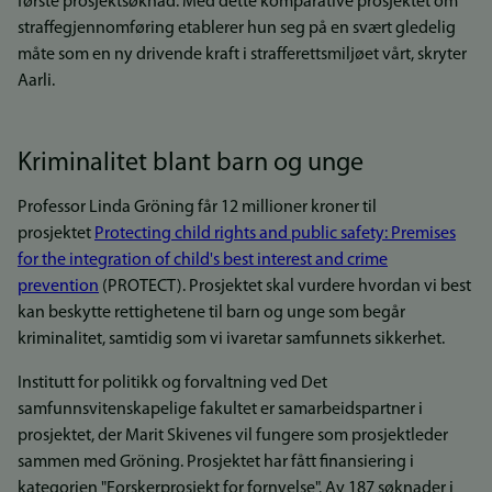
første prosjektsøknad. Med dette komparative prosjektet om
straffegjennomføring etablerer hun seg på en svært gledelig
måte som en ny drivende kraft i strafferettsmiljøet vårt, skryter
Aarli.
Kriminalitet blant barn og unge
Professor Linda Gröning får 12 millioner kroner til
prosjektet
Protecting child rights and public safety: Premises
for the integration of child's best interest and crime
prevention
(PROTECT). Prosjektet skal vurdere hvordan vi best
kan beskytte rettighetene til barn og unge som begår
kriminalitet, samtidig som vi ivaretar samfunnets sikkerhet.
Institutt for politikk og forvaltning ved Det
samfunnsvitenskapelige fakultet er samarbeidspartner i
prosjektet, der Marit Skivenes vil fungere som prosjektleder
sammen med Gröning. Prosjektet har fått finansiering i
kategorien "Forskerprosjekt for fornyelse". Av 187 søknader i