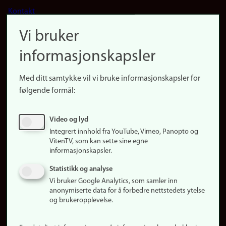
Footer
Kontakt
navigation
Finn ansatte
Vi bruker
(no)
Finn forsker
informasjonskapsler
Presse
Snarveier
Med ditt samtykke vil vi bruke informasjonskapsler for
Finn studier
følgende formål:
Ledige stillinger
Sosiale medier
Video og lyd
Facebook
Integrert innhold fra YouTube, Vimeo, Panopto og
Instagram
VitenTV, som kan sette sine egne
informasjonskapsler.
LinkedIn
Snapchat
Statistikk og analyse
Om nettstedet
Vi bruker Google Analytics, som samler inn
anonymiserte data for å forbedre nettstedets ytelse
Informasjonskapsler
og brukeropplevelse.
Oppdater samtykke
(informasjonskapsler)