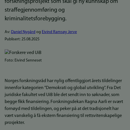
forskningsprosjekt som skal gi ny kunnskap om
straffegjennomføring og
kriminalitetsforebygging.
Av:
Daniel Nygård
og
Eivind Ramsøy Jerve
Publisert:
25.08.2025
Bilde
Foto: Eivind Senneset
Norges forskningsråd har nylig offentliggjort årets tildelinger
innenfor kategorien "Demokrati og global utvikling". Fra Det
juridiske fakultet ved UiB ble det sendt inn to søknader, som
begge fikk finansiering. Forskningsdekan Ragna Aarli er svært
fornøyd med tildelingen, og peker på at det tradisjonelt har
vært vanskelig å få ekstern finansiering til rettsvitenskapelige
prosjekter.