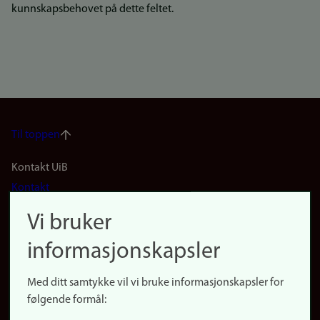
kunnskapsbehovet på dette feltet.
Til toppen
Footer
Kontakt UiB
Kontakt
navigation
Finn ansatte
Vi bruker
(no)
Finn forsker
informasjonskapsler
Presse
Snarveier
Med ditt samtykke vil vi bruke informasjonskapsler for
Finn studier
følgende formål:
Ledige stillinger