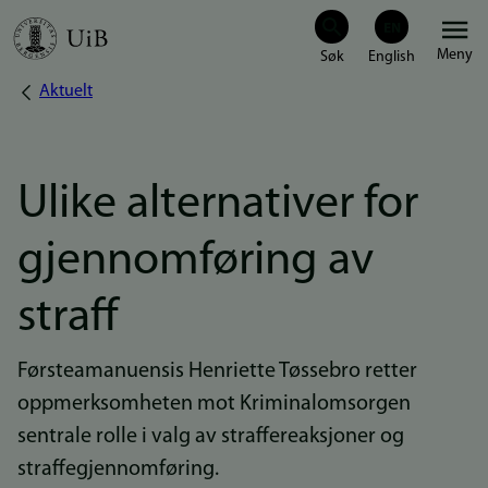
Hopp
Meny
til
Aktuelt
Navigasjonssti
hovedinnhold
Ulike alternativer for
gjennomføring av
straff
Førsteamanuensis Henriette Tøssebro retter
oppmerksomheten mot Kriminalomsorgen
sentrale rolle i valg av straffereaksjoner og
straffegjennomføring.