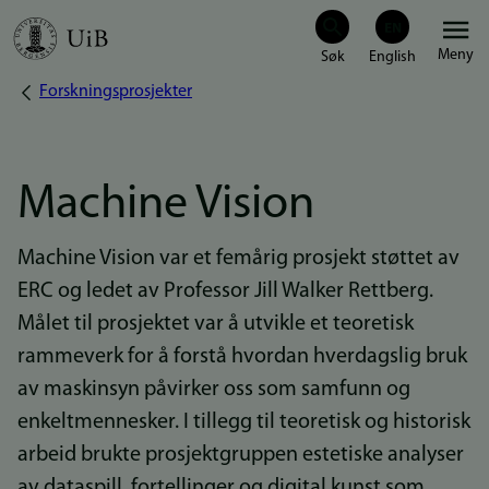
Hopp
Meny
til
Forskningsprosjekter
Navigasjonssti
hovedinnhold
Machine Vision
Machine Vision var et femårig prosjekt støttet av
ERC og ledet av Professor Jill Walker Rettberg.
Målet til prosjektet var å utvikle et teoretisk
rammeverk for å forstå hvordan hverdagslig bruk
av maskinsyn påvirker oss som samfunn og
enkeltmennesker. I tillegg til teoretisk og historisk
arbeid brukte prosjektgruppen estetiske analyser
av dataspill, fortellinger og digital kunst som