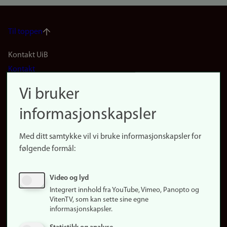
Til toppen
Footer
Kontakt UiB
Kontakt
navigation
Finn ansatte
Vi bruker
(no)
Finn forsker
informasjonskapsler
Presse
Snarveier
Med ditt samtykke vil vi bruke informasjonskapsler for
Finn studier
følgende formål:
Ledige stillinger
Sosiale medier
Video og lyd
Facebook
Integrert innhold fra YouTube, Vimeo, Panopto og
Instagram
VitenTV, som kan sette sine egne
informasjonskapsler.
LinkedIn
Snapchat