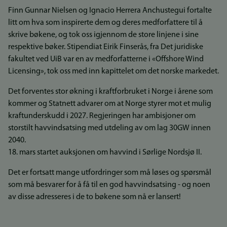
Finn Gunnar Nielsen og Ignacio Herrera Anchustegui fortalte
litt om hva som inspirerte dem og deres medforfattere til å
skrive bøkene, og tok oss igjennom de store linjene i sine
respektive bøker. Stipendiat Eirik Finserås, fra Det juridiske
fakultet ved UiB var en av medforfatterne i «Offshore Wind
Licensing», tok oss med inn kapittelet om det norske markedet.
Det forventes stor økning i kraftforbruket i Norge i årene som
kommer og Statnett advarer om at Norge styrer mot et mulig
kraftunderskudd i 2027. Regjeringen har ambisjoner om
storstilt havvindsatsing med utdeling av om lag 30GW innen
2040.
18. mars startet auksjonen om havvind i Sørlige Nordsjø II.
Det er fortsatt mange utfordringer som må løses og spørsmål
som må besvarer for å få til en god havvindsatsing - og noen
av disse adresseres i de to bøkene som nå er lansert!