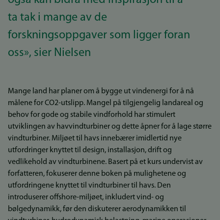
også kan bidra med inspirasjon til å
ta tak i mange av de
forskningsoppgaver som ligger foran
oss», sier Nielsen
Mange land har planer om å bygge ut vindenergi for å nå
målene for CO2-utslipp. Mangel på tilgjengelig landareal og
behov for gode og stabile vindforhold har stimulert
utviklingen av havvindturbiner og dette åpner for å lage større
vindturbiner. Miljøet til havs innebærer imidlertid nye
utfordringer knyttet til design, installasjon, drift og
vedlikehold av vindturbinene. Basert på et kurs undervist av
forfatteren, fokuserer denne boken på mulighetene og
utfordringene knyttet til vindturbiner til havs. Den
introduserer offshore-miljøet, inkludert vind- og
bølgedynamikk, før den diskuterer aerodynamikken til