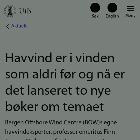
Hopp
Meny
til
Aktuelt
Navigasjonssti
hovedinnhold
Havvind er i vinden
som aldri før og nå er
det lanseret to nye
bøker om temaet
Bergen Offshore Wind Centre (BOW)s egne
havvindeksperter, professor emeritus Finn