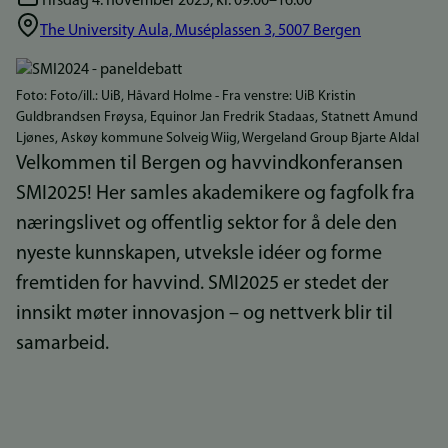
tirsdag 4. november 2025, kl. 09.00–16.00
The University Aula, Muséplassen 3, 5007 Bergen
Bilde
Foto: Foto/ill.: UiB, Håvard Holme - Fra venstre: UiB Kristin
Guldbrandsen Frøysa, Equinor Jan Fredrik Stadaas, Statnett Amund
Ljønes, Askøy kommune Solveig Wiig, Wergeland Group Bjarte Aldal
Velkommen til Bergen og havvindkonferansen
SMI2025! Her samles akademikere og fagfolk fra
næringslivet og offentlig sektor for å dele den
nyeste kunnskapen, utveksle idéer og forme
fremtiden for havvind. SMI2025 er stedet der
innsikt møter innovasjon – og nettverk blir til
samarbeid.