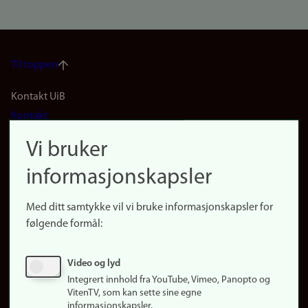
Til toppen
Footer
Kontakt UiB
Kontakt
navigation
Finn ansatte
Vi bruker
(no)
Finn forsker
informasjonskapsler
Presse
Snarveier
Med ditt samtykke vil vi bruke informasjonskapsler for
Finn studier
følgende formål:
Ledige stillinger
Sosiale medier
Video og lyd
Facebook
Integrert innhold fra YouTube, Vimeo, Panopto og
Instagram
VitenTV, som kan sette sine egne
informasjonskapsler.