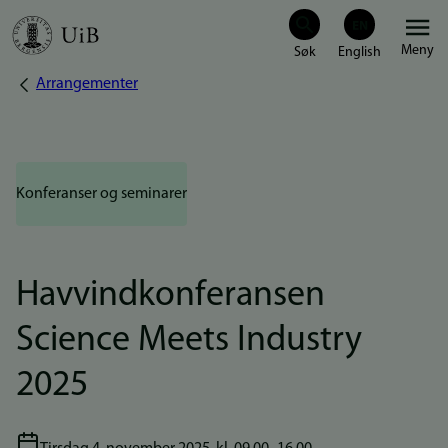
Hopp
Meny
til
Arrangementer
Navigasjonssti
hovedinnhold
Konferanser og seminarer
Havvindkonferansen
Science Meets Industry
2025