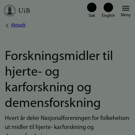
Hopp
Meny
til
Aktuelt
Navigasjonssti
hovedinnhold
Forskningsmidler til
hjerte- og
karforskning og
demensforskning
Hvert år deler Nasjonalforeningen for folkehelsen
ut midler til hjerte- karforskning og