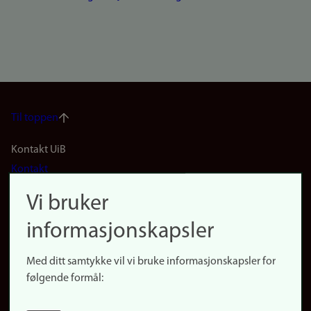
Til toppen
Footer
Kontakt UiB
Kontakt
navigation
Finn ansatte
Vi bruker
(no)
Finn forsker
informasjonskapsler
Presse
Snarveier
Med ditt samtykke vil vi bruke informasjonskapsler for
Finn studier
følgende formål:
Ledige stillinger
Sosiale medier