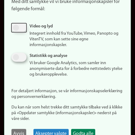
Med ditt samtykke vil vi bruke informasjonskapsler for
Finn studier
følgende formål:
Ledige stillinger
Sosiale medier
Video og lyd
Facebook
Integrert innhold fra YouTube, Vimeo, Panopto og
Instagram
VitenTV, som kan sette sine egne
informasjonskapsler.
LinkedIn
Snapchat
Statistikk og analyse
Om nettstedet
Vi bruker Google Analytics, som samler inn
anonymiserte data for å forbedre nettstedets ytelse
Informasjonskapsler
og brukeropplevelse.
Oppdater samtykke
(informasjonskapsler)
For detaljert informasjon, se vår informasjonskapselerklæring
Personvern
og personvernerklæring.
Tilgjengelighetserklæring
Du kan når som helst trekke ditt samtykke tilbake ved å klikke
på «Oppdater samtykke (informasjonskapsler)» nederst på
våre sider.
Logg inn
Rediger din ansattside
Avvis
Aksepter valgte
Godta alle