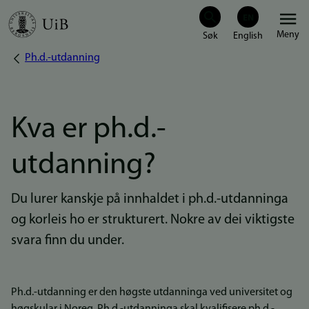
Hopp
Meny
til
Ph.d.-utdanning
Navigasjonssti
hovedinnhold
Kva er ph.d.-
utdanning?
Du lurer kanskje på innhaldet i ph.d.-utdanninga
og korleis ho er strukturert. Nokre av dei viktigste
svara finn du under.
Ph.d.-utdanning er den høgste utdanninga ved universitet og