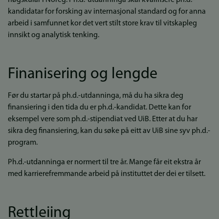
høgskular i Noreg. Ph.d.-utdanninga skal kvalifisere ph.d.-
kandidatar for forsking av internasjonal standard og for anna
arbeid i samfunnet kor det vert stilt store krav til vitskapleg
innsikt og analytisk tenking.
Finanisering og lengde
Før du startar på ph.d.-utdanninga, må du ha sikra deg
finansiering i den tida du er ph.d.-kandidat. Dette kan for
eksempel vere som ph.d.-stipendiat ved UiB. Etter at du har
sikra deg finansiering, kan du søke på eitt av UiB sine syv ph.d.-
program.
Ph.d.-utdanninga er normert til tre år. Mange får eit ekstra år
med karrierefremmande arbeid på instituttet der dei er tilsett.
Rettleiing