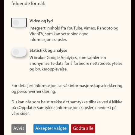
følgende formål:
Ledige stillinger
Sosiale medier
Video og lyd
Facebook
Integrert innhold fra YouTube, Vimeo, Panopto og
Instagram
VitenTV, som kan sette sine egne
informasjonskapsler.
LinkedIn
Snapchat
Statistikk og analyse
Om nettstedet
Vi bruker Google Analytics, som samler inn
anonymiserte data for å forbedre nettstedets ytelse
Informasjonskapsler
og brukeropplevelse.
Oppdater samtykke
(informasjonskapsler)
For detaljert informasjon, se vår informasjonskapselerklæring
Personvern
og personvernerklæring.
Tilgjengelighetserklæring
Du kan når som helst trekke ditt samtykke tilbake ved å klikke
på «Oppdater samtykke (informasjonskapsler)» nederst på
våre sider.
Logg inn
Rediger din ansattside
Avvis
Aksepter valgte
Godta alle