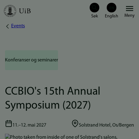
Hopp
Meny
til
Events
Navigasjonssti
hovedinnhold
Konferanser og seminarer
CCBIO's 15th Annual
Symposium (2027)
11.–12. mai 2027
Solstrand Hotel, Os/Bergen
Bilde