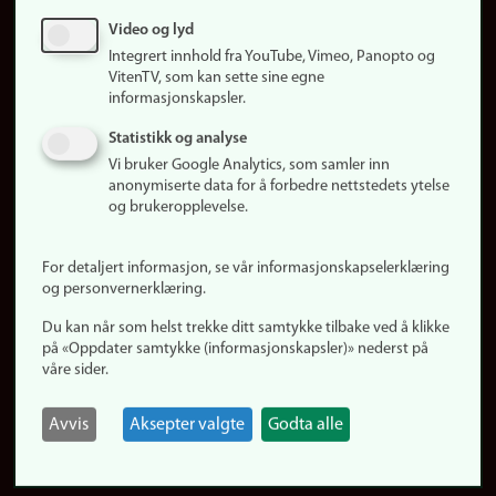
Sosiale medier
Video og lyd
Facebook
Integrert innhold fra YouTube, Vimeo, Panopto og
Instagram
VitenTV, som kan sette sine egne
informasjonskapsler.
LinkedIn
Snapchat
Statistikk og analyse
Om nettstedet
Vi bruker Google Analytics, som samler inn
anonymiserte data for å forbedre nettstedets ytelse
Informasjonskapsler
og brukeropplevelse.
Oppdater samtykke
(informasjonskapsler)
For detaljert informasjon, se vår informasjonskapselerklæring
Personvern
og personvernerklæring.
Tilgjengelighetserklæring
Du kan når som helst trekke ditt samtykke tilbake ved å klikke
på «Oppdater samtykke (informasjonskapsler)» nederst på
våre sider.
Logg inn
Rediger din ansattside
Avvis
Aksepter valgte
Godta alle
English