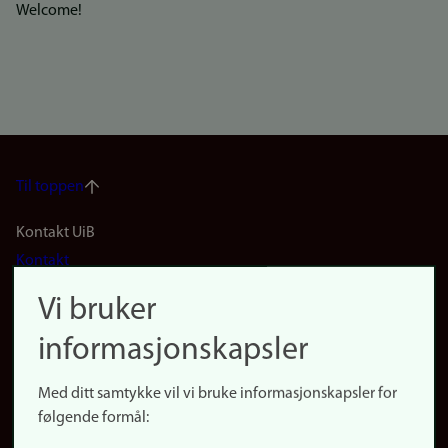
Welcome!
Til toppen
Footer
Kontakt UiB
Kontakt
navigation
Finn ansatte
Vi bruker
(no)
Finn forsker
informasjonskapsler
Presse
Snarveier
Med ditt samtykke vil vi bruke informasjonskapsler for
Finn studier
følgende formål:
Ledige stillinger