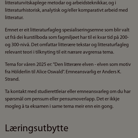
litteraturvitskaplege metodar og arbeidsteknikkar, og i
litteraturhistorisk, analytisk og/eller komparativt arbeid med
litteratur.
Emnet er eit litteraturfagleg spesialiseringsemne som blir valt
ut frå dei kurstilboda som fagmiljøet har til ei kvar tid på 200-
og 300-nivå. Det omfattar litterære tekstar og litteraturfagleg
relevant teori i tilknyting til eit nærare avgrensa tema.
Tema for våren 2025 er: "Den litterære elven - elven som motiv
fra Hölderlin til Alice Oswald". Emneansvarlig er Anders K.
Strand.
Ta kontakt med studierettleiar eller emneansvarleg om du har
spørsmål om pensum eller pensumoverlapp. Det er ikkje
mogleg å ta eksamen i same tema meir enn ein gong.
Læringsutbytte