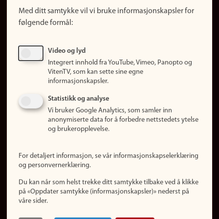
Snarveier
Med ditt samtykke vil vi bruke informasjonskapsler for
Finn studier
følgende formål:
Ledige stillinger
Sosiale medier
Video og lyd
Facebook
Integrert innhold fra YouTube, Vimeo, Panopto og
Instagram
VitenTV, som kan sette sine egne
informasjonskapsler.
LinkedIn
Snapchat
Statistikk og analyse
Om nettstedet
Vi bruker Google Analytics, som samler inn
anonymiserte data for å forbedre nettstedets ytelse
Informasjonskapsler
og brukeropplevelse.
Oppdater samtykke
(informasjonskapsler)
For detaljert informasjon, se vår informasjonskapselerklæring
Personvern
og personvernerklæring.
Tilgjengelighetserklæring
Du kan når som helst trekke ditt samtykke tilbake ved å klikke
på «Oppdater samtykke (informasjonskapsler)» nederst på
våre sider.
Logg inn
Rediger din ansattside