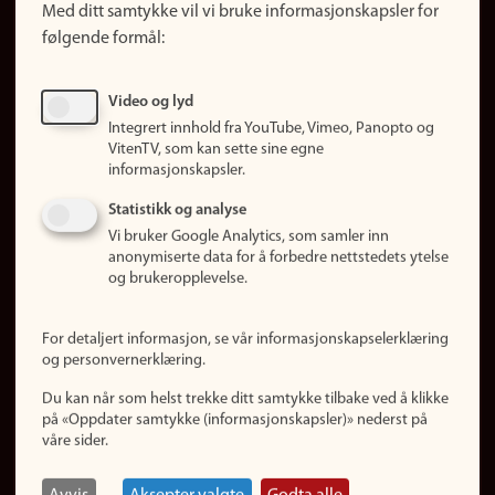
Med ditt samtykke vil vi bruke informasjonskapsler for
Finn studier
følgende formål:
Ledige stillinger
Sosiale medier
Video og lyd
Facebook
Integrert innhold fra YouTube, Vimeo, Panopto og
Instagram
VitenTV, som kan sette sine egne
informasjonskapsler.
LinkedIn
Snapchat
Statistikk og analyse
Om nettstedet
Vi bruker Google Analytics, som samler inn
anonymiserte data for å forbedre nettstedets ytelse
Informasjonskapsler
og brukeropplevelse.
Oppdater samtykke
(informasjonskapsler)
For detaljert informasjon, se vår informasjonskapselerklæring
Personvern
og personvernerklæring.
Tilgjengelighetserklæring
Du kan når som helst trekke ditt samtykke tilbake ved å klikke
på «Oppdater samtykke (informasjonskapsler)» nederst på
våre sider.
Logg inn
Rediger din ansattside