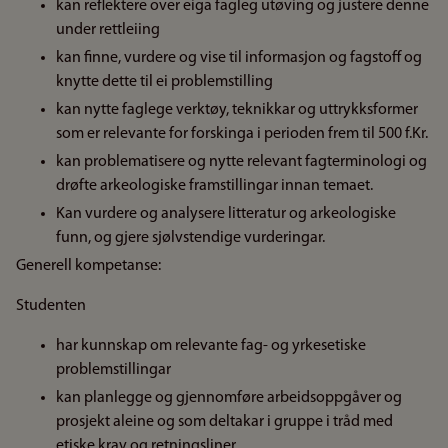
kan reflektere over eiga fagleg utøving og justere denne
under rettleiing
kan finne, vurdere og vise til informasjon og fagstoff og
knytte dette til ei problemstilling
kan nytte faglege verktøy, teknikkar og uttrykksformer
som er relevante for forskinga i perioden frem til 500 f.Kr.
kan problematisere og nytte relevant fagterminologi og
drøfte arkeologiske framstillingar innan temaet.
Kan vurdere og analysere litteratur og arkeologiske
funn, og gjere sjølvstendige vurderingar.
Generell kompetanse:
Studenten
har kunnskap om relevante fag- og yrkesetiske
problemstillingar
kan planlegge og gjennomføre arbeidsoppgåver og
prosjekt aleine og som deltakar i gruppe i tråd med
etiske krav og retningsliner