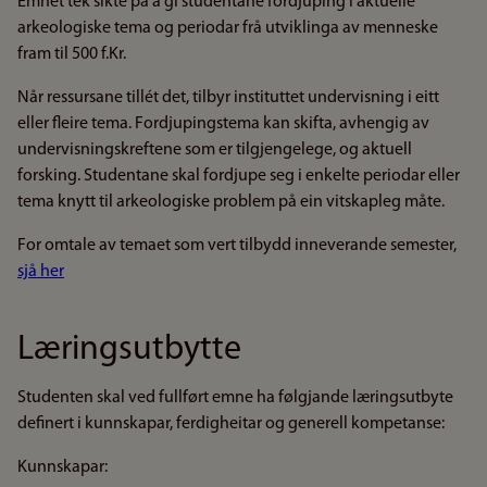
Emnet tek sikte på å gi studentane fordjuping i aktuelle
arkeologiske tema og periodar frå utviklinga av menneske
fram til 500 f.Kr.
Når ressursane tillét det, tilbyr instituttet undervisning i eitt
eller fleire tema. Fordjupingstema kan skifta, avhengig av
undervisningskreftene som er tilgjengelege, og aktuell
forsking. Studentane skal fordjupe seg i enkelte periodar eller
tema knytt til arkeologiske problem på ein vitskapleg måte.
For omtale av temaet som vert tilbydd inneverande semester,
sjå her
Læringsutbytte
Studenten skal ved fullført emne ha følgjande læringsutbyte
definert i kunnskapar, ferdigheitar og generell kompetanse:
Kunnskapar: