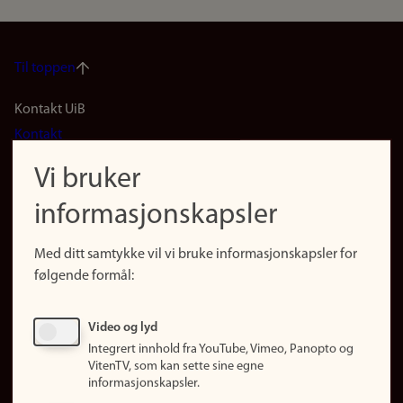
Til toppen
Footer
Kontakt UiB
Kontakt
navigation
Finn ansatte
Vi bruker
(no)
Finn forsker
informasjonskapsler
Presse
Snarveier
Med ditt samtykke vil vi bruke informasjonskapsler for
Finn studier
følgende formål:
Ledige stillinger
Sosiale medier
Video og lyd
Facebook
Integrert innhold fra YouTube, Vimeo, Panopto og
Instagram
VitenTV, som kan sette sine egne
informasjonskapsler.
LinkedIn