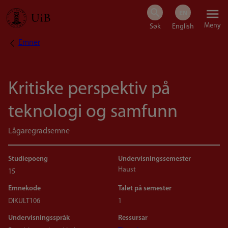
Hopp
Meny
til
Emner
Navigasjonssti
hovedinnhold
Kritiske perspektiv på
teknologi og samfunn
Lågaregradsemne
Studiepoeng
Undervisningssemester
Haust
15
Emnekode
Talet på semester
DIKULT106
1
Undervisningsspråk
Ressursar