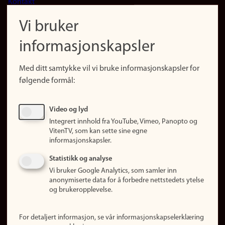
Kontakt
navigation
Finn ansatte
Vi bruker
(no)
Finn forsker
informasjonskapsler
Presse
Snarveier
Med ditt samtykke vil vi bruke informasjonskapsler for
Finn studier
følgende formål:
Ledige stillinger
Sosiale medier
Video og lyd
Facebook
Integrert innhold fra YouTube, Vimeo, Panopto og
Instagram
VitenTV, som kan sette sine egne
informasjonskapsler.
LinkedIn
Snapchat
Statistikk og analyse
Om nettstedet
Vi bruker Google Analytics, som samler inn
anonymiserte data for å forbedre nettstedets ytelse
Informasjonskapsler
og brukeropplevelse.
Oppdater samtykke
(informasjonskapsler)
For detaljert informasjon, se vår informasjonskapselerklæring