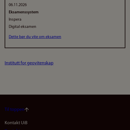
06.11.2026
Eksamenssystem
Inspera
Digital eksamen
Dette bør du vite om eksamen
Institutt for geovitenskap
Til toppen
Footer
Kontakt UiB