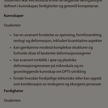
Studenten skal ved avslutta emne ha følgjande læringsutbyte
definert i kunnskapar, ferdigheiter og generell kompetanse:
Kunnskaper
Studenten
har en avansert forståelse av spenning, formforandring,
reologi og deformasjon, inkludert kvantitative aspekter
kan gjenkjenne moderat komplekse strukturer og
forholde disse til bestemte deformasjonsregimer
har avansert innblikk i sprø og plastiske
deformasjonsprosesser på mikroskala og en
grunnleggende kunnskap om DPTt-utvikling
forstår hvordan forskjellige tektoniske stiler kan oppstå
som kombinasjon av endogene og eksogene prosesser
Ferdigheter
Studenten