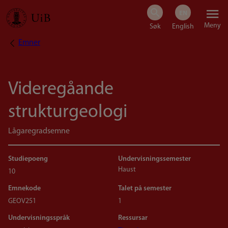
Hopp
Meny
til
Emner
Navigasjonssti
hovedinnhold
Videregåande
strukturgeologi
Lågaregradsemne
Studiepoeng
Undervisningssemester
Haust
10
Emnekode
Talet på semester
GEOV251
1
Undervisningsspråk
Ressursar