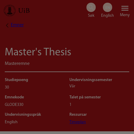
Hopp
Meny
til
Emner
Navigasjonssti
hovedinnhold
Master's Thesis
Masteremne
Studiepoeng
Undervisningssemester
Vår
30
Emnekode
Talet på semester
GLODE330
1
Undervisningsspråk
Ressursar
English
Timeplan