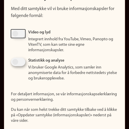
Snarveier
Med ditt samtykke vil vi bruke informasjonskapsler for
Finn studier
følgende formål:
Ledige stillinger
Sosiale medier
Video og lyd
Facebook
Integrert innhold fra YouTube, Vimeo, Panopto og
Instagram
VitenTV, som kan sette sine egne
informasjonskapsler.
LinkedIn
Snapchat
Statistikk og analyse
Om nettstedet
Vi bruker Google Analytics, som samler inn
anonymiserte data for å forbedre nettstedets ytelse
Informasjonskapsler
og brukeropplevelse.
Oppdater samtykke
(informasjonskapsler)
For detaljert informasjon, se vår informasjonskapselerklæring
Personvern
og personvernerklæring.
Tilgjengelighetserklæring
Du kan når som helst trekke ditt samtykke tilbake ved å klikke
på «Oppdater samtykke (informasjonskapsler)» nederst på
våre sider.
Logg inn