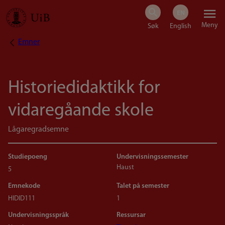
Hopp
Meny
til
Emner
Navigasjonssti
hovedinnhold
Historiedidaktikk for
vidaregåande skole
Lågaregradsemne
Studiepoeng
Undervisningssemester
Haust
5
Emnekode
Talet på semester
HIDID111
1
Undervisningsspråk
Ressursar