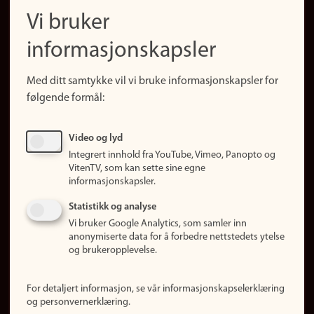
navigation
Finn ansatte
Vi bruker
(no)
Finn forsker
informasjonskapsler
Presse
Snarveier
Med ditt samtykke vil vi bruke informasjonskapsler for
Finn studier
følgende formål:
Ledige stillinger
Sosiale medier
Video og lyd
Facebook
Integrert innhold fra YouTube, Vimeo, Panopto og
Instagram
VitenTV, som kan sette sine egne
informasjonskapsler.
LinkedIn
Snapchat
Statistikk og analyse
Om nettstedet
Vi bruker Google Analytics, som samler inn
anonymiserte data for å forbedre nettstedets ytelse
Informasjonskapsler
og brukeropplevelse.
Oppdater samtykke
(informasjonskapsler)
For detaljert informasjon, se vår informasjonskapselerklæring
Personvern
og personvernerklæring.