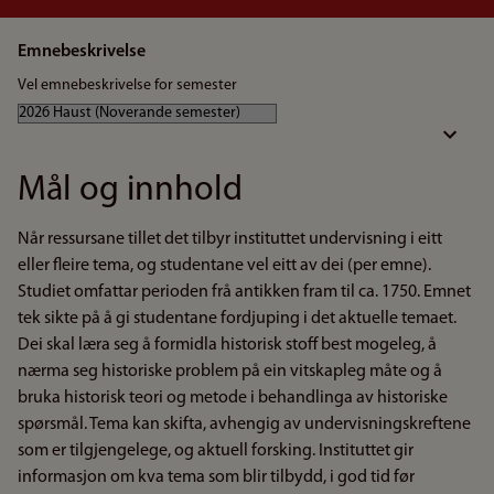
Emnebeskrivelse
Vel emnebeskrivelse for semester
Mål og innhold
Når ressursane tillet det tilbyr instituttet undervisning i eitt
eller fleire tema, og studentane vel eitt av dei (per emne).
Studiet omfattar perioden frå antikken fram til ca. 1750. Emnet
tek sikte på å gi studentane fordjuping i det aktuelle temaet.
Dei skal læra seg å formidla historisk stoff best mogeleg, å
nærma seg historiske problem på ein vitskapleg måte og å
bruka historisk teori og metode i behandlinga av historiske
spørsmål. Tema kan skifta, avhengig av undervisningskreftene
som er tilgjengelege, og aktuell forsking. Instituttet gir
informasjon om kva tema som blir tilbydd, i god tid før