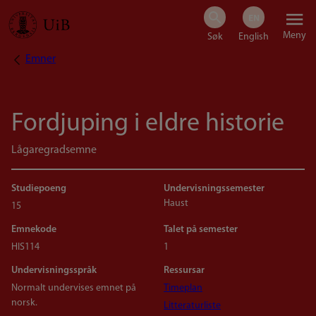
Hopp
Meny
til
Emner
Navigasjonssti
hovedinnhold
Fordjuping i eldre historie
Lågaregradsemne
Studiepoeng
Undervisningssemester
Haust
15
Emnekode
Talet på semester
HIS114
1
Undervisningsspråk
Ressursar
Normalt undervises emnet på
Timeplan
norsk.
Litteraturliste