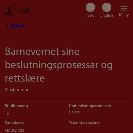
Hopp
Meny
til
Emner
Navigasjonssti
hovedinnhold
Barnevernet sine
beslutningsprosessar og
rettslære
Masteremne
Studiepoeng
Undervisningssemester
Haust
15
Emnekode
Talet på semester
MABVA402
1