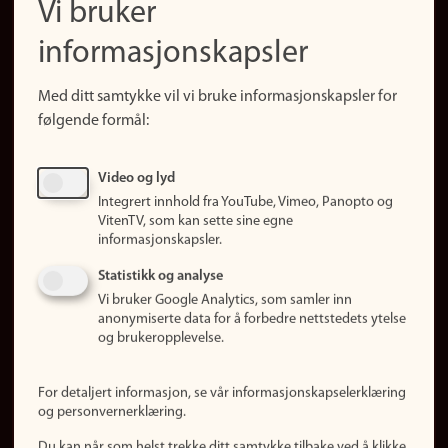
Vi bruker
(no)
Finn forsker
informasjonskapsler
Presse
Snarveier
Med ditt samtykke vil vi bruke informasjonskapsler for
Finn studier
følgende formål:
Ledige stillinger
Sosiale medier
Video og lyd
Facebook
Integrert innhold fra YouTube, Vimeo, Panopto og
Instagram
VitenTV, som kan sette sine egne
informasjonskapsler.
LinkedIn
Snapchat
Statistikk og analyse
Om nettstedet
Vi bruker Google Analytics, som samler inn
anonymiserte data for å forbedre nettstedets ytelse
Informasjonskapsler
og brukeropplevelse.
Oppdater samtykke
(informasjonskapsler)
For detaljert informasjon, se vår informasjonskapselerklæring
Personvern
og personvernerklæring.
Tilgjengelighetserklæring
Du kan når som helst trekke ditt samtykke tilbake ved å klikke