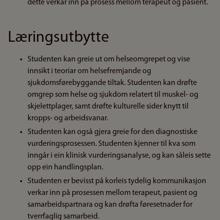
dette verkar inn på prosess mellom terapeut og pasient.
Læringsutbytte
Studenten kan greie ut om helseomgrepet og vise
innsikt i teoriar om helsefremjande og
sjukdomsførebyggande tiltak. Studenten kan drøfte
omgrep som helse og sjukdom relatert til muskel- og
skjelettplager, samt drøfte kulturelle sider knytt til
kropps- og arbeidsvanar.
Studenten kan også gjera greie for den diagnostiske
vurderingsprosessen. Studenten kjenner til kva som
inngår i ein klinisk vurderingsanalyse, og kan såleis sette
opp ein handlingsplan.
Studenten er bevisst på korleis tydelig kommunikasjon
verkar inn på prosessen mellom terapeut, pasient og
samarbeidspartnara og kan drøfta føresetnader for
tverrfaglig samarbeid.