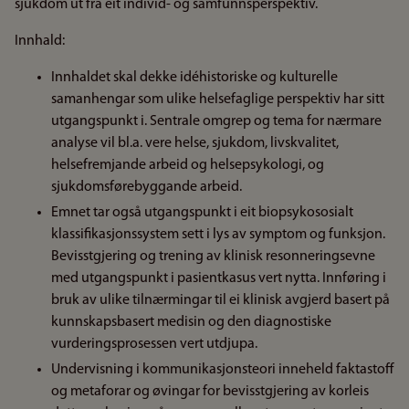
sjukdom ut frå eit individ- og samfunnsperspektiv.
Innhald:
Innhaldet skal dekke idéhistoriske og kulturelle
samanhengar som ulike helsefaglige perspektiv har sitt
utgangspunkt i. Sentrale omgrep og tema for nærmare
analyse vil bl.a. vere helse, sjukdom, livskvalitet,
helsefremjande arbeid og helsepsykologi, og
sjukdomsførebyggande arbeid.
Emnet tar også utgangspunkt i eit biopsykososialt
klassifikasjonssystem sett i lys av symptom og funksjon.
Bevisstgjering og trening av klinisk resonneringsevne
med utgangspunkt i pasientkasus vert nytta. Innføring i
bruk av ulike tilnærmingar til ei klinisk avgjerd basert på
kunnskapsbasert medisin og den diagnostiske
vurderingsprosessen vert utdjupa.
Undervisning i kommunikasjonsteori inneheld faktastoff
og metaforar og øvingar for bevisstgjering av korleis