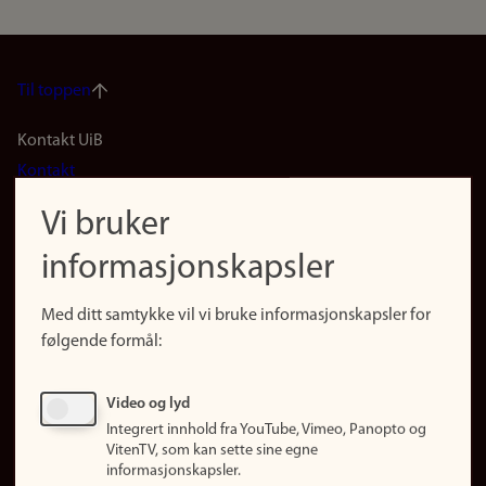
Til toppen
Footer
Kontakt UiB
Kontakt
navigation
Finn ansatte
Vi bruker
(no)
Finn forsker
informasjonskapsler
Presse
Snarveier
Med ditt samtykke vil vi bruke informasjonskapsler for
Finn studier
følgende formål:
Ledige stillinger
Sosiale medier
Video og lyd
Facebook
Integrert innhold fra YouTube, Vimeo, Panopto og
Instagram
VitenTV, som kan sette sine egne
informasjonskapsler.
LinkedIn