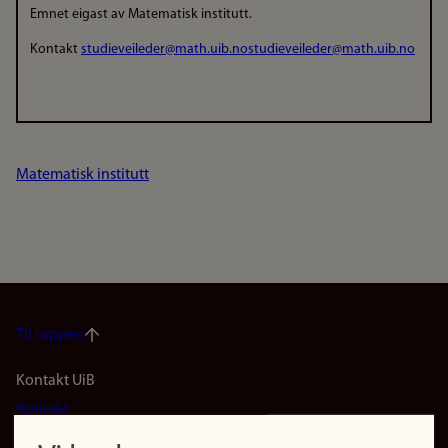
Emnet eigast av Matematisk institutt.
Kontakt
studieveileder@math.uib.no
studieveileder@math.uib.no
Matematisk institutt
Til toppen
Footer
Kontakt UiB
Kontakt
navigation
Finn ansatte