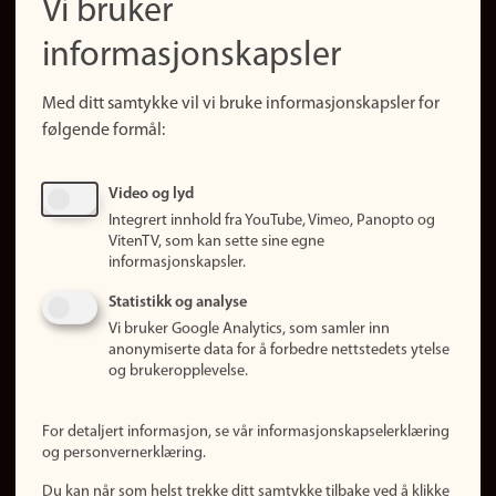
Vi bruker
(no)
Finn forsker
informasjonskapsler
Presse
Snarveier
Med ditt samtykke vil vi bruke informasjonskapsler for
Finn studier
følgende formål:
Ledige stillinger
Sosiale medier
Video og lyd
Facebook
Integrert innhold fra YouTube, Vimeo, Panopto og
Instagram
VitenTV, som kan sette sine egne
informasjonskapsler.
LinkedIn
Snapchat
Statistikk og analyse
Om nettstedet
Vi bruker Google Analytics, som samler inn
anonymiserte data for å forbedre nettstedets ytelse
Informasjonskapsler
og brukeropplevelse.
Oppdater samtykke
(informasjonskapsler)
For detaljert informasjon, se vår informasjonskapselerklæring
Personvern
og personvernerklæring.
Tilgjengelighetserklæring
Du kan når som helst trekke ditt samtykke tilbake ved å klikke