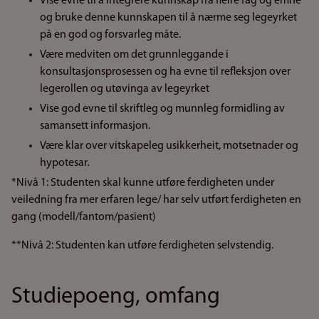
Vise evne til å integrere kunnskap frå fleire fag og emne
og bruke denne kunnskapen til å nærme seg legeyrket
på en god og forsvarleg måte.
Være medviten om det grunnleggande i
konsultasjonsprosessen og ha evne til refleksjon over
legerollen og utøvinga av legeyrket
Vise god evne til skriftleg og munnleg formidling av
samansett informasjon.
Være klar over vitskapeleg usikkerheit, motsetnader og
hypotesar
.
*Nivå 1: Studenten skal kunne utføre ferdigheten under
veiledning fra mer erfaren lege/ har selv utført ferdigheten en
gang (modell/fantom/pasient)
**Nivå 2: Studenten kan utføre ferdigheten selvstendig.
Studiepoeng, omfang