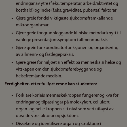
endringar av ytre (f.eks. temperatur, arbeid/aktivitet og
kosthald) og indre (f.eks. graviditet, pubertet) faktorar
Gjere greie for dei viktigaste sjukdomsframkallande
mikroorganismar.
Gjere greie for grunnleggande kliniske metodar knytt til
vanlege presentasjonssymptom i allmennpraksis.
Gjere greie for koordinatorfunksjonen og organisering
av allmenn- og fastlegepraksis.
Gjere greie for miljøet sin effekt på menneska si helse og
vitskapen om den sjukdomsførebyggande og
helsefremjande medisin.
Ferdigheiter- etter fullført emne kan studenten:
Forklare korleis menneskekroppen fungerer og kva for
endringar og tilpassingar på molekylært, cellulært,
organ- og heile kroppen sitt nivå som vert utløyst av
utvalde ytre faktorar og sjukdom.
Dissekere og identifisere organ og strukturar i