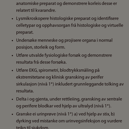
anatomiske preparat og demonstrere korleis desse er
relatert til kvarandre.
Lysmikroskopere histologiske preparat og identifisere
celletypar og opphavsorgan frå histologiske og virtuelle
preparat.
Undersøke menneske og projisere organa i normal
posisjon, storleik og form.
Utføre utvalde fysiologiske forsøk og demonstrere
resultata frå desse forsøka.
Utføre EKG, spirometri, blodtrykksmåling på
ekstremitetane og klinisk gransking av perifer
sirkulasjon (nivå 1*) inkludert grunnleggande tolking av
resultata.
Delta i og gjenta, under rettleiing, gransking av sentrale
og perifere blodkar ved hjelp av ultralyd (nivå 1*).
Granske ei urinprøve (nivå 1*) a) ved hjelp av stix, b)
dyrking ved mistanke om urinvegsinfeksjon og vurdere
teikn til sjukdom.