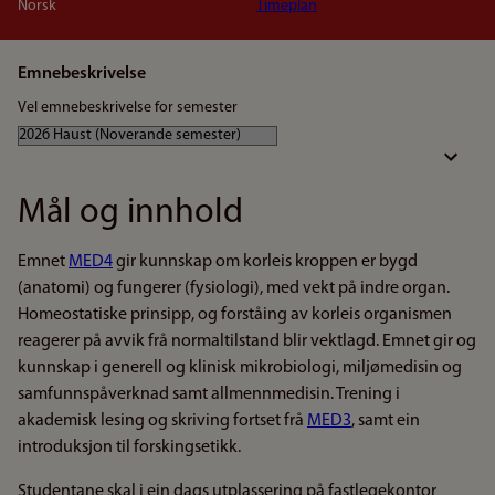
Norsk
Timeplan
Emnebeskrivelse
Vel emnebeskrivelse for semester
Mål og innhold
Emnet
MED4
gir kunnskap om korleis kroppen er bygd
(anatomi) og fungerer (fysiologi), med vekt på indre organ.
Homeostatiske prinsipp, og forståing av korleis organismen
reagerer på avvik frå normaltilstand blir vektlagd. Emnet gir og
kunnskap i generell og klinisk mikrobiologi, miljømedisin og
samfunnspåverknad samt allmennmedisin. Trening i
akademisk lesing og skriving fortset frå
MED3
, samt ein
introduksjon til forskingsetikk.
Studentane skal i ein dags utplassering på fastlegekontor