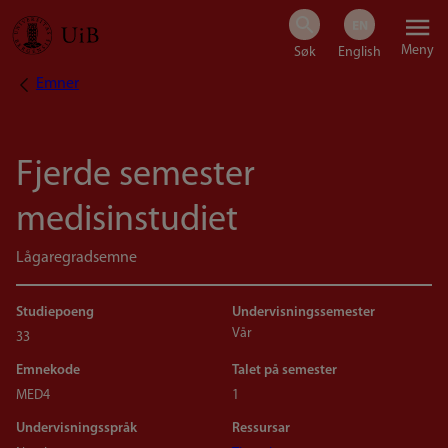
Hopp
Meny
til
Emner
Navigasjonssti
hovedinnhold
Fjerde semester
medisinstudiet
Lågaregradsemne
Studiepoeng
Undervisningssemester
Vår
33
Emnekode
Talet på semester
MED4
1
Undervisningsspråk
Ressursar