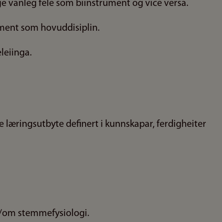
e vanleg fele som biinstrument og vice versa.
ument som hovuddisiplin.
leiinga.
 læringsutbyte definert i kunnskapar, ferdigheiter
t/om stemmefysiologi.