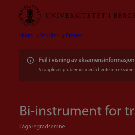
Hopp
til
hovedinnhold
Hjem
Studier
Emner
Navigasjonssti
Feil i visning av eksamensinformasjon
Vi opplever problemer med å hente inn eksamen
Bi-instrument for 
Lågaregradsemne