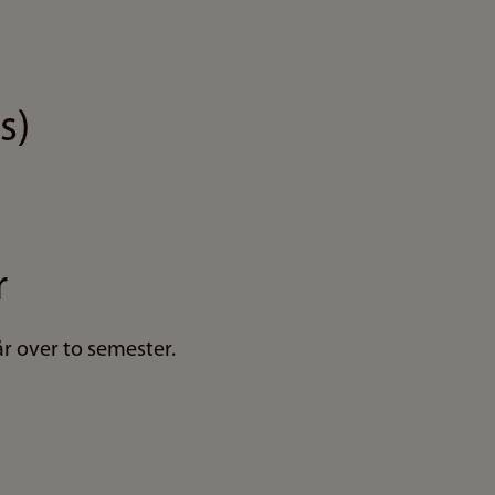
s)
r
r over to semester.