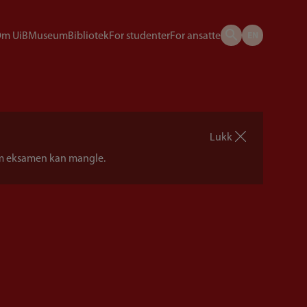
m UiB
Museum
Bibliotek
For studenter
For ansatte
Lukk
 om eksamen kan mangle.