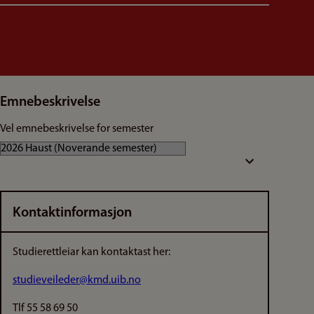
Emnebeskrivelse
Vel emnebeskrivelse for semester
Kontaktinformasjon
Studierettleiar kan kontaktast her:
studieveileder@kmd.uib.no
Tlf 55 58 69 50