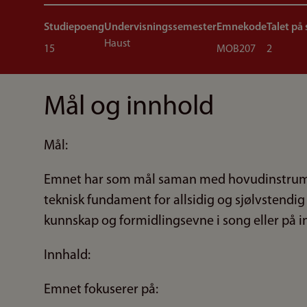
Studiepoeng
Undervisningssemester
Emnekode
Talet på
Haust
15
MOB207
2
Mål og innhold
Mål:
Emnet har som mål saman med hovudinstrumen
teknisk fundament for allsidig og sjølvstendig
kunnskap og formidlingsevne i song eller på 
Innhald:
Emnet fokuserer på: