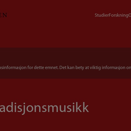
Studier
Forskning
O
sinformasjon for dette emnet. Det kan bety at viktig informasjon
tradisjonsmusikk