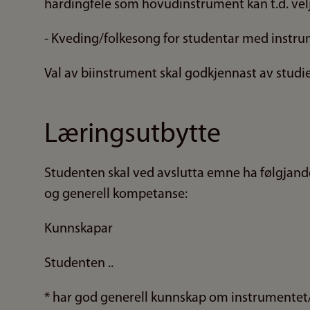
hardingfele som hovudinstrument kan t.d. velj
- Kveding/folkesong for studentar med instr
Val av biinstrument skal godkjennast av studie
Læringsutbytte
Studenten skal ved avslutta emne ha følgjande
og generell kompetanse:
Kunnskapar
Studenten ..
* har god generell kunnskap om instrumente