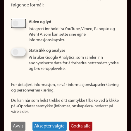
Finn studier
følgende formål:
Ledige stillinger
Sosiale medier
Video og lyd
Facebook
Integrert innhold fra YouTube, Vimeo, Panopto og
Instagram
VitenTV, som kan sette sine egne
informasjonskapsler.
LinkedIn
Snapchat
Statistikk og analyse
Om nettstedet
Vi bruker Google Analytics, som samler inn
anonymiserte data for å forbedre nettstedets ytelse
Informasjonskapsler
og brukeropplevelse.
Oppdater samtykke
(informasjonskapsler)
For detaljert informasjon, se vår informasjonskapselerklæring
Personvern
og personvernerklæring.
Tilgjengelighetserklæring
Du kan når som helst trekke ditt samtykke tilbake ved å klikke
på «Oppdater samtykke (informasjonskapsler)» nederst på
våre sider.
Logg inn
Rediger din ansattside
Avvis
Aksepter valgte
Godta alle