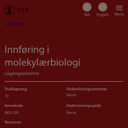
Hopp
Meny
til
Emner
Navigasjonssti
hovedinnhold
Innføring i
molekylærbiologi
Lågaregradsemne
Studiepoeng
Undervisningssemester
Haust
10
Emnekode
Undervisningsspråk
MOL100
Norsk
Ressursar