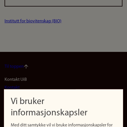
Institutt for biovitenskap (BIO)
Til toppen
Footer
Kontakt UiB
Kontakt
navigation
Finn ansatte
Vi bruker
(no)
Finn forsker
informasjonskapsler
Presse
Snarveier
Med ditt samtykke vil vi bruke informasjonskapsler for