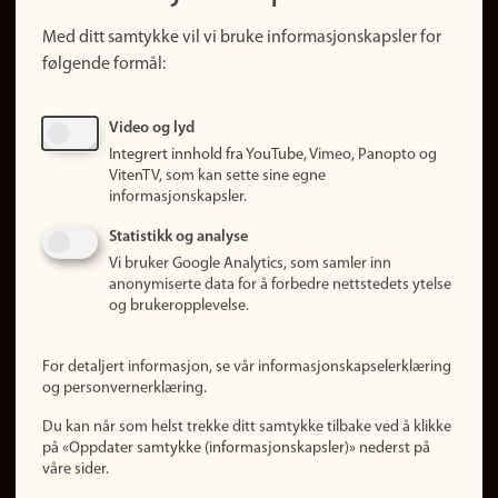
Snarveier
Med ditt samtykke vil vi bruke informasjonskapsler for
Finn studier
følgende formål:
Ledige stillinger
Sosiale medier
Video og lyd
Facebook
Integrert innhold fra YouTube, Vimeo, Panopto og
Instagram
VitenTV, som kan sette sine egne
informasjonskapsler.
LinkedIn
Snapchat
Statistikk og analyse
Om nettstedet
Vi bruker Google Analytics, som samler inn
anonymiserte data for å forbedre nettstedets ytelse
Informasjonskapsler
og brukeropplevelse.
Oppdater samtykke
(informasjonskapsler)
For detaljert informasjon, se vår informasjonskapselerklæring
Personvern
og personvernerklæring.
Tilgjengelighetserklæring
Du kan når som helst trekke ditt samtykke tilbake ved å klikke
på «Oppdater samtykke (informasjonskapsler)» nederst på
våre sider.
Logg inn