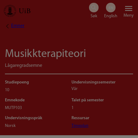
Hopp
Meny
til
Emner
Navigasjonssti
hovedinnhold
Musikkterapiteori
Lågaregradsemne
Studiepoeng
Undervisningssemester
Vår
10
Emnekode
Talet på semester
MUTP103
1
Undervisningsspråk
Ressursar
Norsk
Timeplan