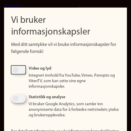
Kontakt
navigation
Finn ansatte
Vi bruker
(no)
Finn forsker
informasjonskapsler
Presse
Snarveier
Med ditt samtykke vil vi bruke informasjonskapsler for
Finn studier
følgende formål:
Ledige stillinger
Sosiale medier
Video og lyd
Facebook
Integrert innhold fra YouTube, Vimeo, Panopto og
Instagram
VitenTV, som kan sette sine egne
informasjonskapsler.
LinkedIn
Snapchat
Statistikk og analyse
Om nettstedet
Vi bruker Google Analytics, som samler inn
anonymiserte data for å forbedre nettstedets ytelse
Informasjonskapsler
og brukeropplevelse.
Oppdater samtykke
(informasjonskapsler)