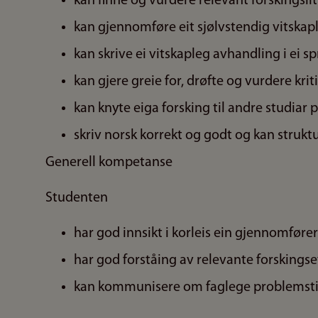
kan finne og vurdere relevant forskingsli
kan gjennomføre eit sjølvstendig vitskap
kan skrive ei vitskapleg avhandling i ei 
kan gjere greie for, drøfte og vurdere kri
kan knyte eiga forsking til andre studiar 
skriv norsk korrekt og godt og kan strukt
Generell kompetanse
Studenten
har god innsikt i korleis ein gjennomføre
har god forståing av relevante forskings
kan kommunisere om faglege problemstil