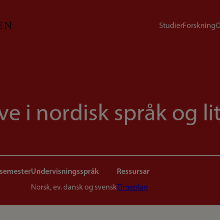
Studier
Forskning
O
 i nordisk språk og lit
 semester
Undervisningsspråk
Ressursar
Norsk, ev. dansk og svensk
Timeplan