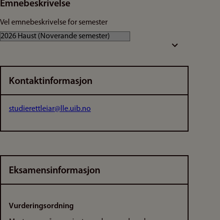
Emnebeskrivelse
Vel emnebeskrivelse for semester
Kontaktinformasjon
studierettleiar@lle.uib.no
Eksamensinformasjon
Vurderingsordning