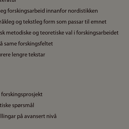
tteratur
leg forskingsarbeid innanfor nordistikken
språkleg og tekstleg form som passar til emnet
tisk metodiske og teoretiske val i forskingsarbeidet
på same forskingsfeltet
urere lengre tekstar
r forskingsprosjekt
etiske spørsmål
lingar på avansert nivå