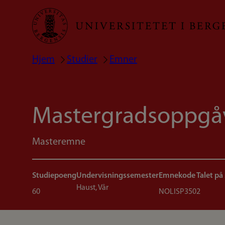
Hopp
til
hovedinnhold
Hjem
Studier
Emner
Navigasjonssti
Mastergradsoppgåve
Masteremne
Studiepoeng
Undervisningssemester
Emnekode
Talet på
Haust, Vår
60
NOLISP350
2