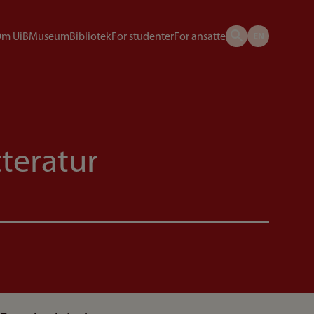
m UiB
Museum
Bibliotek
For studenter
For ansatte
teratur