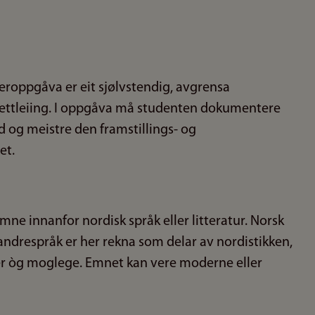
eroppgåva er eit sjølvstendig, avgrensa
rettleiing. I oppgåva må studenten dokumentere
id og meistre den framstillings- og
et.
mne innanfor nordisk språk eller litteratur. Norsk
andrespråk er her rekna som delar av nordistikken,
er òg moglege. Emnet kan vere moderne eller