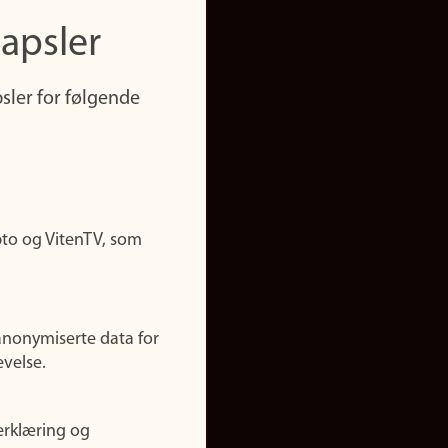
apsler
sler for følgende
pto og VitenTV, som
anonymiserte data for
evelse.
erklæring og