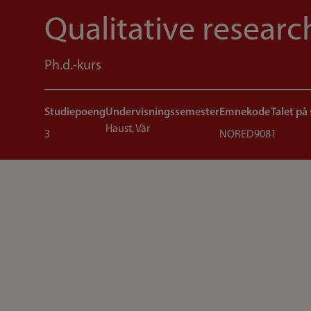
Qualitative researc
Ph.d.-kurs
Studiepoeng
Undervisningssemester
Emnekode
Talet på
Haust, Vår
3
NORED908
1