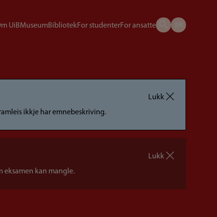
m UiB
Museum
Bibliotek
For studenter
For ansatte
Lukk
framleis ikkje har emnebeskriving.
Lukk
 om eksamen kan mangle.