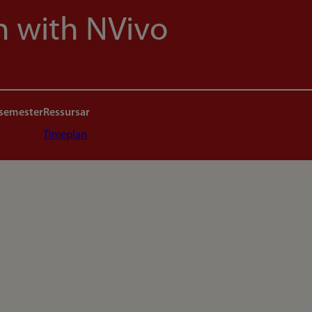
h with NVivo
 semester
Ressursar
Timeplan