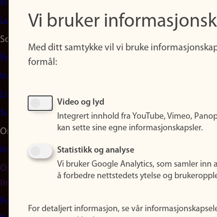
Finn studier
Vi bruker informasjonsk
Ledige stillinger
Sosiale medier
Med ditt samtykke vil vi bruke informasjonskap
Facebook
formål:
Instagram
LinkedIn
Video og lyd
Snapchat
Integrert innhold fra YouTube, Vimeo, Pano
kan sette sine egne informasjonskapsler.
Om nettstedet
Informasjonskapsler
Statistikk og analyse
Vi bruker Google Analytics, som samler inn 
Oppdater samtykke
å forbedre nettstedets ytelse og brukeroppl
(informasjonskapsler)
Personvern
For detaljert informasjon, se vår informasjonskapsel