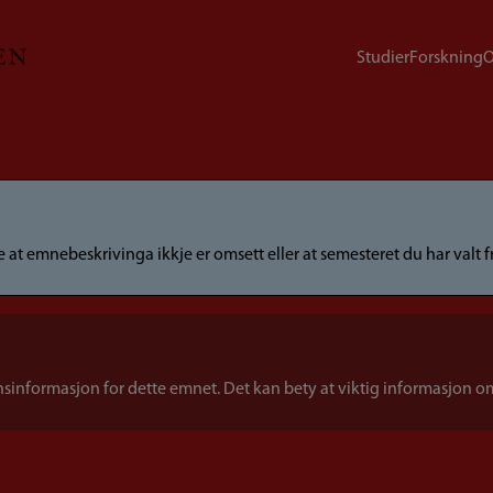
Studier
Forskning
O
at emnebeskrivinga ikkje er omsett eller at semesteret du har valt 
sinformasjon for dette emnet. Det kan bety at viktig informasjon