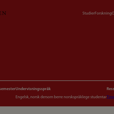
Studier
Forskning
O
 semester
Undervisningsspråk
Res
Engelsk, norsk dersom berre norskspråklege studentar
Tim