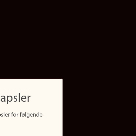
apsler
sler for følgende