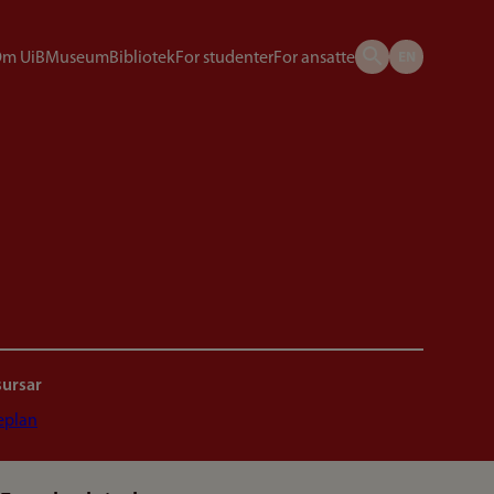
m UiB
Museum
Bibliotek
For studenter
For ansatte
sursar
eplan