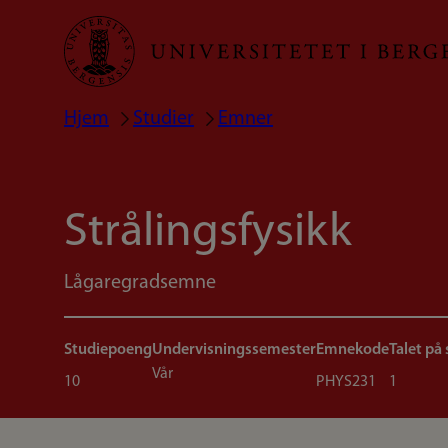
Hopp
til
hovedinnhold
Hjem
Studier
Emner
Navigasjonssti
Strålingsfysikk
Lågaregradsemne
Studiepoeng
Undervisningssemester
Emnekode
Talet på
Vår
10
PHYS231
1