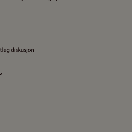
ntleg diskusjon
r