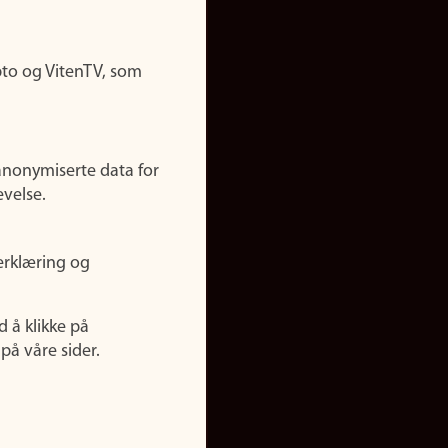
pto og VitenTV, som
anonymiserte data for
evelse.
erklæring og
d å klikke på
på våre sider.