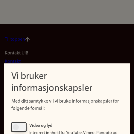
Til toppen
Footer
Kontakt UiB
Kontakt
navigation
Finn ansatte
Vi bruker
(no)
Finn forsker
informasjonskapsler
Presse
Snarveier
Med ditt samtykke vil vi bruke informasjonskapsler for
Finn studier
følgende formål:
Ledige stillinger
Sosiale medier
Video og lyd
Facebook
Integrert innhold fra YouTube, Vimeo, Panopto og