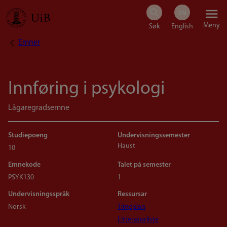
Hopp
Meny
til
Emner
Navigasjonssti
hovedinnhold
Innføring i psykologi
Lågaregradsemne
Studiepoeng
Undervisningssemester
Haust
10
Emnekode
Talet på semester
PSYK130
1
Undervisningsspråk
Ressursar
Norsk
Timeplan
Litteraturliste