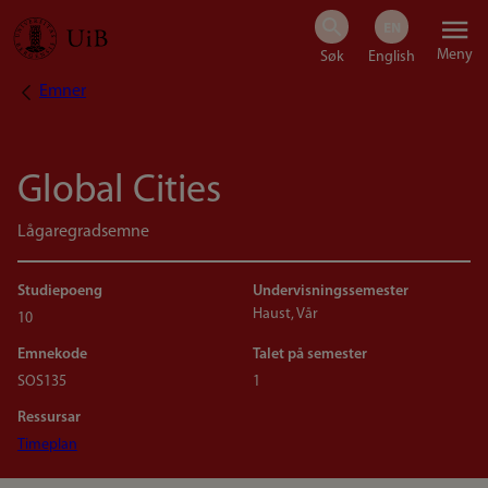
Hopp
Meny
til
Emner
Navigasjonssti
hovedinnhold
Global Cities
Lågaregradsemne
Studiepoeng
Undervisningssemester
Haust, Vår
10
Emnekode
Talet på semester
SOS135
1
Ressursar
Timeplan