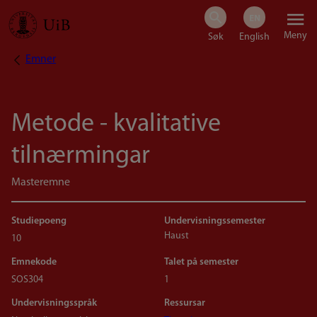
Hopp
Meny
til
Emner
Navigasjonssti
hovedinnhold
Metode - kvalitative
tilnærmingar
Masteremne
Studiepoeng
Undervisningssemester
Haust
10
Emnekode
Talet på semester
SOS304
1
Undervisningsspråk
Ressursar