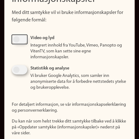
Snarveier
Med ditt samtykke vil vi bruke informasjonskapsler for
Finn studier
følgende formål:
Ledige stillinger
Sosiale medier
Video og lyd
Facebook
Integrert innhold fra YouTube, Vimeo, Panopto og
Instagram
VitenTV, som kan sette sine egne
informasjonskapsler.
LinkedIn
Snapchat
Statistikk og analyse
Om nettstedet
Vi bruker Google Analytics, som samler inn
anonymiserte data for å forbedre nettstedets ytelse
Informasjonskapsler
og brukeropplevelse.
Oppdater samtykke
(informasjonskapsler)
For detaljert informasjon, se vår informasjonskapselerklæring
Personvern
og personvernerklæring.
Tilgjengelighetserklæring
Du kan når som helst trekke ditt samtykke tilbake ved å klikke
på «Oppdater samtykke (informasjonskapsler)» nederst på
våre sider.
Logg inn