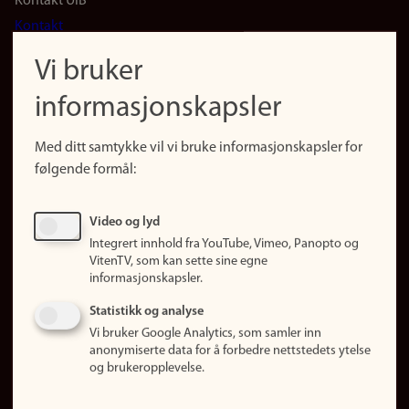
Footer
Kontakt UiB
Kontakt
navigation
Finn ansatte
Vi bruker
(no)
Finn forsker
informasjonskapsler
Presse
Snarveier
Med ditt samtykke vil vi bruke informasjonskapsler for
Finn studier
følgende formål:
Ledige stillinger
Sosiale medier
Video og lyd
Facebook
Integrert innhold fra YouTube, Vimeo, Panopto og
Instagram
VitenTV, som kan sette sine egne
informasjonskapsler.
LinkedIn
Snapchat
Statistikk og analyse
Om nettstedet
Vi bruker Google Analytics, som samler inn
anonymiserte data for å forbedre nettstedets ytelse
Informasjonskapsler
og brukeropplevelse.
Oppdater samtykke
(informasjonskapsler)