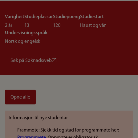
Varigheit
Studieplassar
Studiepoeng
Studiestart
2 år
13
120
Haust og vår
Undervisningsspråk
Norsk og engelsk
Søk på Søknadsweb
Opne alle
Informasjon til nye studentar
Frammøte: Sjekk tid og stad for programmøte her:
Programmøte
. Oppmøte er obligatorisk.