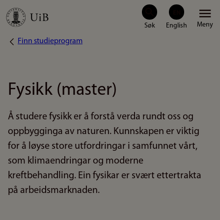
Hopp
Meny
til
Finn studieprogram
Navigasjonssti
hovedinnhold
Fysikk (master)
Å studere fysikk er å forstå verda rundt oss og
oppbygginga av naturen. Kunnskapen er viktig
for å løyse store utfordringar i samfunnet vårt,
som klimaendringar og moderne
kreftbehandling. Ein fysikar er svært ettertrakta
på arbeidsmarknaden.