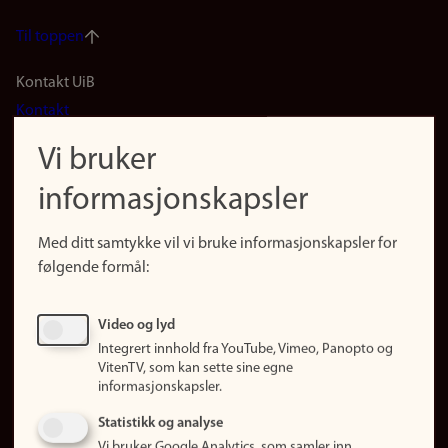
Til toppen
Footer
Kontakt UiB
Kontakt
navigation
Finn ansatte
Vi bruker
(no)
Finn forsker
informasjonskapsler
Presse
Snarveier
Med ditt samtykke vil vi bruke informasjonskapsler for
Finn studier
følgende formål:
Ledige stillinger
Sosiale medier
Video og lyd
Facebook
Integrert innhold fra YouTube, Vimeo, Panopto og
Instagram
VitenTV, som kan sette sine egne
informasjonskapsler.
LinkedIn
Snapchat
Statistikk og analyse
Om nettstedet
Vi bruker Google Analytics, som samler inn