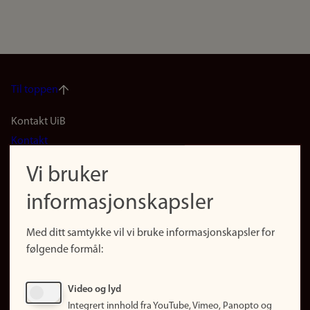
Til toppen
Footer
Kontakt UiB
Kontakt
navigation
Finn ansatte
Vi bruker
(no)
Finn forsker
informasjonskapsler
Presse
Snarveier
Med ditt samtykke vil vi bruke informasjonskapsler for
Finn studier
følgende formål:
Ledige stillinger
Sosiale medier
Video og lyd
Facebook
Integrert innhold fra YouTube, Vimeo, Panopto og