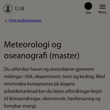
Hopp
Meny
til
Finn studieprogram
Navigasjonssti
hovedinnhold
Meteorologi og
oseanografi (master)
Du utforskar havet og atmosfæren gjennom
målingar i felt, eksperiment, teori og koding. Med
ettertrakta kompetanse på dagens
arbeidsmarknad kan du løyse utfordringar knytt
til klimaendringar, ekstremvêr, havforsuring og
fornybar energi.