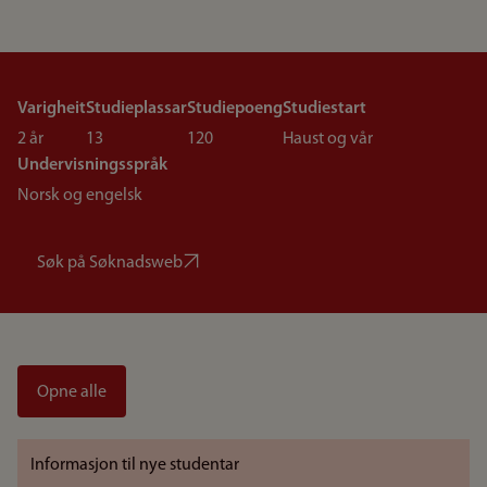
Varigheit
Studieplassar
Studiepoeng
Studiestart
2 år
13
120
Haust og vår
Undervisningsspråk
Norsk og engelsk
Søk på Søknadsweb
Opne alle
Informasjon til nye studentar