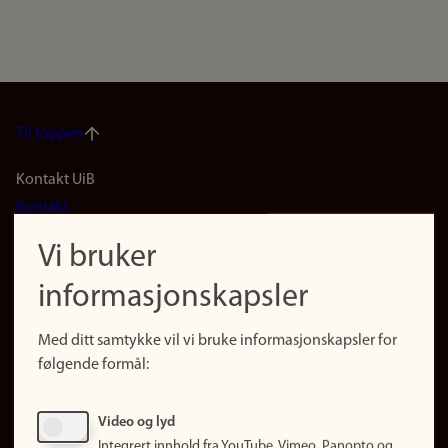
Til toppen
Footer
Kontakt UiB
Kontakt
navigation
Finn ansatte
Vi bruker
(no)
Finn forsker
informasjonskapsler
Presse
Snarveier
Med ditt samtykke vil vi bruke informasjonskapsler for
Finn studier
følgende formål:
Ledige stillinger
Sosiale medier
Video og lyd
Facebook
Integrert innhold fra YouTube, Vimeo, Panopto og