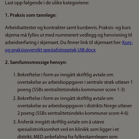
Last opp følgende i de ulike kategoriene:
1. Praksis som tannlege:
Arbeidsattester og kontrakter samt kursbevis. Praksis- og kurs
skjema må fylles ut med nummerert vedlegg og henvisning til
arbeidserfaring i skjemaet. Du finner link til skjemaet her:
Kurs-
og praksisoversikt spesialistopptak UiB.docx
2. Samfunnsmessige hensyn:
Bekreftelse i form av inngått skriftlig avtale om
overtakelse av arbeidsoppgaver i sentrale strøk utløser 1
poeng (SSBs sentralitetsindeks kommuner score 1-3)
Bekreftelse i form av inngått skriftlig avtale om
overtakelse av arbeidsoppgaver i distrikts Norge utløser
2 poeng (SSBs sentralitetsindeks kommuner score 4-6)
Årsfersk inngått skriftlig avtale om å utøve
spesialistvirksomhet ved en klinikk som ligger i et
distrikt, MED anbefaling fra fylkestannlegen som