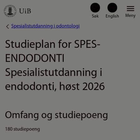
Hopp
Meny
til
Spesialistutdanning i odontologi
Navigasjonssti
hovedinnhold
Studieplan for SPES-
ENDODONTI
Spesialistutdanning i
endodonti, høst 2026
Omfang og studiepoeng
180 studiepoeng