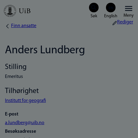
Hopp
Meny
til
Rediger
Finn ansatte
Navigasjonssti
hovedinnhold
Anders Lundberg
Stilling
Emeritus
Tilhørighet
Institutt for geografi
E-post
a.lundberg@uib.no
Besøksadresse