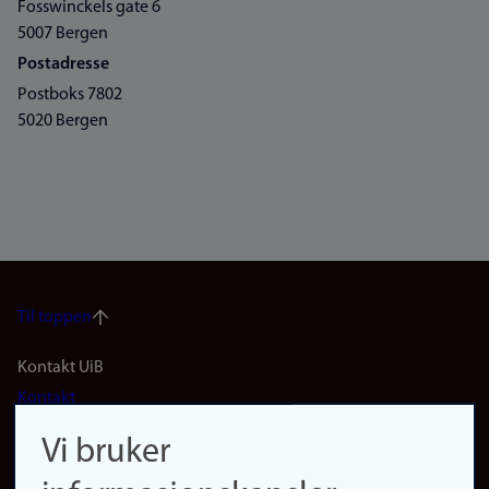
Fosswinckels gate 6
5007 Bergen
Postadresse
Postboks 7802
5020 Bergen
Til toppen
Footer
Kontakt UiB
Kontakt
navigation
Finn ansatte
Vi bruker
(no)
Finn forsker