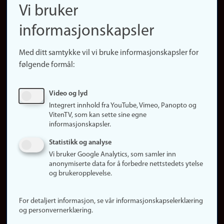
Finn ansatte
Vi bruker
(no)
Finn forsker
informasjonskapsler
Presse
Snarveier
Med ditt samtykke vil vi bruke informasjonskapsler for
Finn studier
følgende formål:
Ledige stillinger
Sosiale medier
Video og lyd
Facebook
Integrert innhold fra YouTube, Vimeo, Panopto og
Instagram
VitenTV, som kan sette sine egne
informasjonskapsler.
LinkedIn
Snapchat
Statistikk og analyse
Om nettstedet
Vi bruker Google Analytics, som samler inn
anonymiserte data for å forbedre nettstedets ytelse
Informasjonskapsler
og brukeropplevelse.
Oppdater samtykke
(informasjonskapsler)
For detaljert informasjon, se vår informasjonskapselerklæring
Personvern
og personvernerklæring.
Tilgjengelighetserklæring