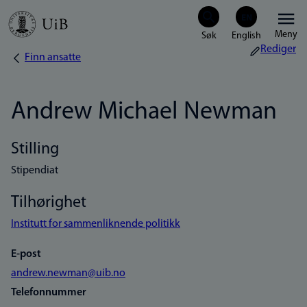
Hopp
Meny
til
Rediger
Finn ansatte
Navigasjonssti
hovedinnhold
Andrew Michael Newman
Stilling
Stipendiat
Tilhørighet
Institutt for sammenliknende politikk
E-post
andrew.newman@uib.no
Telefonnummer