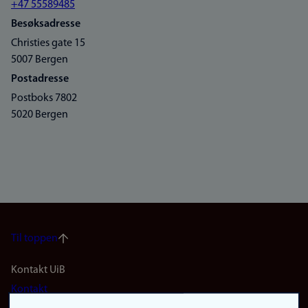
+47 55589485
Besøksadresse
Christies gate 15
5007 Bergen
Postadresse
Postboks 7802
5020 Bergen
Til toppen
Footer
Kontakt UiB
Kontakt
navigation