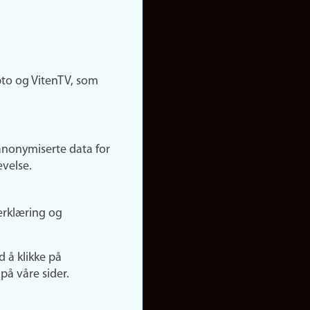
pto og VitenTV, som
anonymiserte data for
evelse.
erklæring og
d å klikke på
på våre sider.