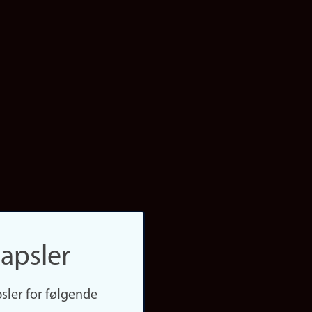
apsler
sler for følgende