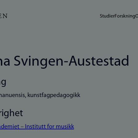
Studier
Forskning
O
a Svingen-Austestad
ng
manuensis, kunstfagpedagogikk
righet
demiet – Institutt for musikk