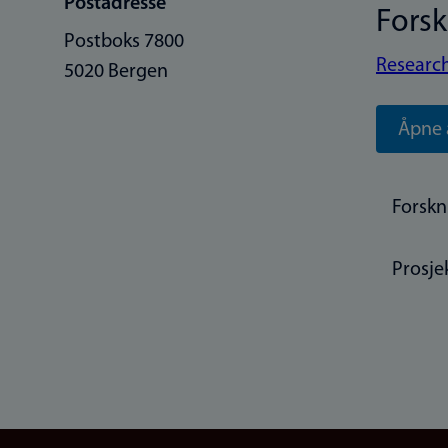
Postadresse
Fors
Postboks 7800
Research
5020 Bergen
Åpne 
Forskn
Prosje