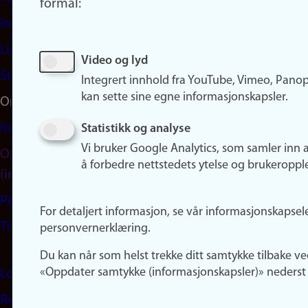
formål:
Instagram
LinkedIn
Video og lyd
Snapchat
Integrert innhold fra YouTube, Vimeo, Pano
kan sette sine egne informasjonskapsler.
Om nettstedet
Informasjonskapsler
Statistikk og analyse
Vi bruker Google Analytics, som samler inn 
Oppdater samtykke
å forbedre nettstedets ytelse og brukeroppl
(informasjonskapsler)
Personvern
For detaljert informasjon, se vår informasjonskapsel
Tilgjengelighetserklæring
personvernerklæring.
Du kan når som helst trekke ditt samtykke tilbake ve
«Oppdater samtykke (informasjonskapsler)» nederst 
Logg inn
Rediger din ansattside