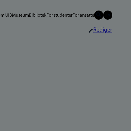
m UiB
Museum
Bibliotek
For studenter
For ansatte
Rediger