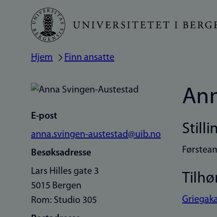
Hopp
til
hovedinnhold
Hjem
Finn ansatte
Navigasjonssti
Ann
E-post
Stilli
anna.svingen-austestad@uib.no
Førstea
Besøksadresse
Lars Hilles gate 3
Tilhø
5015 Bergen
Griegaka
Rom: Studio 305