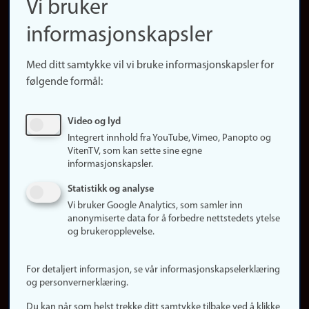
Vi bruker
(no)
Finn forsker
informasjonskapsler
Presse
Snarveier
Med ditt samtykke vil vi bruke informasjonskapsler for
Finn studier
følgende formål:
Ledige stillinger
Sosiale medier
Video og lyd
Facebook
Integrert innhold fra YouTube, Vimeo, Panopto og
Instagram
VitenTV, som kan sette sine egne
informasjonskapsler.
LinkedIn
Snapchat
Statistikk og analyse
Om nettstedet
Vi bruker Google Analytics, som samler inn
anonymiserte data for å forbedre nettstedets ytelse
Informasjonskapsler
og brukeropplevelse.
Oppdater samtykke
(informasjonskapsler)
For detaljert informasjon, se vår informasjonskapselerklæring
Personvern
og personvernerklæring.
Tilgjengelighetserklæring
Du kan når som helst trekke ditt samtykke tilbake ved å klikke