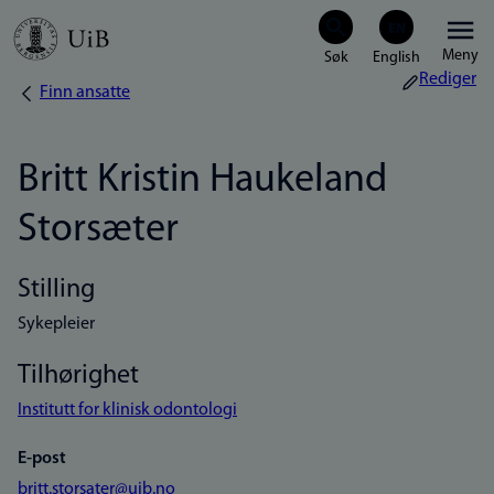
Hopp
Meny
til
Rediger
Finn ansatte
Navigasjonssti
hovedinnhold
Britt Kristin Haukeland
Storsæter
Stilling
Sykepleier
Tilhørighet
Institutt for klinisk odontologi
E-post
britt.storsater@uib.no