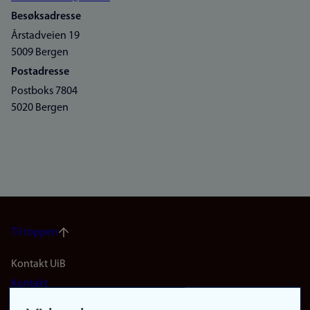
Besøksadresse
Årstadveien 19
5009 Bergen
Postadresse
Postboks 7804
5020 Bergen
Til toppen
Footer
Kontakt UiB
Kontakt
navigation
Finn ansatte