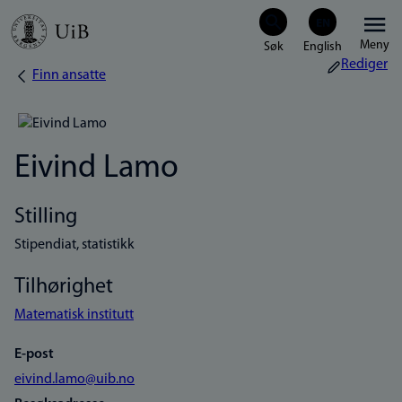
Hopp
Meny
til
Rediger
Finn ansatte
Navigasjonssti
hovedinnhold
Eivind Lamo
Stilling
Stipendiat, statistikk
Tilhørighet
Matematisk institutt
E-post
eivind.lamo@uib.no