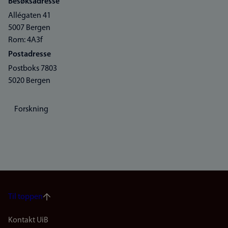
Besøksadresse
Allégaten 41
5007 Bergen
Rom: 4A3f
Postadresse
Postboks 7803
5020 Bergen
Forskning
Til toppen
Footer
Kontakt UiB