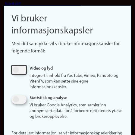
Kontakt
navigation
Finn ansatte
Vi bruker
(no)
Finn forsker
informasjonskapsler
Presse
Snarveier
Med ditt samtykke vil vi bruke informasjonskapsler for
Finn studier
følgende formål:
Ledige stillinger
Sosiale medier
Video og lyd
Facebook
Integrert innhold fra YouTube, Vimeo, Panopto og
Instagram
VitenTV, som kan sette sine egne
informasjonskapsler.
LinkedIn
Snapchat
Statistikk og analyse
Om nettstedet
Vi bruker Google Analytics, som samler inn
anonymiserte data for å forbedre nettstedets ytelse
Informasjonskapsler
og brukeropplevelse.
Oppdater samtykke
(informasjonskapsler)
For detaljert informasjon, se vår informasjonskapselerklæring