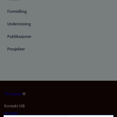
Formidling
Undervisning
Publikasjoner
Prosjekter
Til toppen
Footer
Kontakt UiB
Kontakt