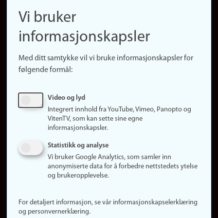
navigation
Finn ansatte
Vi bruker
(no)
Finn forsker
informasjonskapsler
Presse
Snarveier
Med ditt samtykke vil vi bruke informasjonskapsler for
Finn studier
følgende formål:
Ledige stillinger
Sosiale medier
Video og lyd
Facebook
Integrert innhold fra YouTube, Vimeo, Panopto og
Instagram
VitenTV, som kan sette sine egne
informasjonskapsler.
LinkedIn
Snapchat
Statistikk og analyse
Om nettstedet
Vi bruker Google Analytics, som samler inn
anonymiserte data for å forbedre nettstedets ytelse
Informasjonskapsler
og brukeropplevelse.
Oppdater samtykke
(informasjonskapsler)
For detaljert informasjon, se vår informasjonskapselerklæring
Personvern
og personvernerklæring.