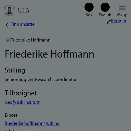
Hopp
Meny
til
Rediger
Finn ansatte
Navigasjonssti
hovedinnhold
Friederike Hoffmann
Stilling
Seniorrådgiver, Research coordinator
Tilhørighet
Geofysisk institutt
E-post
friederike.hoffmann@uib.no