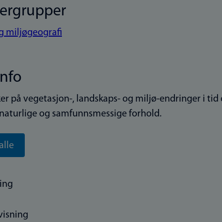
kergrupper
g miljøgeografi
info
ker på vegetasjon-, landskaps- og miljø-endringer i ti
naturlige og samfunnsmessige forhold.
alle
ing
visning