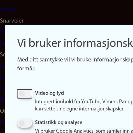
Presse
Snarveier
Finn studier
Vi bruker informasjonsk
Ledige stillinger
Sosiale medier
Med ditt samtykke vil vi bruke informasjonskap
Facebook
formål:
Instagram
LinkedIn
Video og lyd
Snapchat
Integrert innhold fra YouTube, Vimeo, Pano
kan sette sine egne informasjonskapsler.
Om nettstedet
Informasjonskapsler
Statistikk og analyse
Vi bruker Google Analytics, som samler inn 