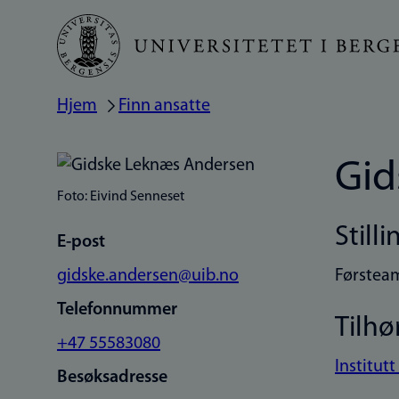
Hopp
til
hovedinnhold
Hjem
Finn ansatte
Navigasjonssti
Gid
Foto: Eivind Senneset
Stilli
E-post
gidske.andersen@uib.no
Førstea
Telefonnummer
Tilhø
+47 55583080
Institutt
Besøksadresse