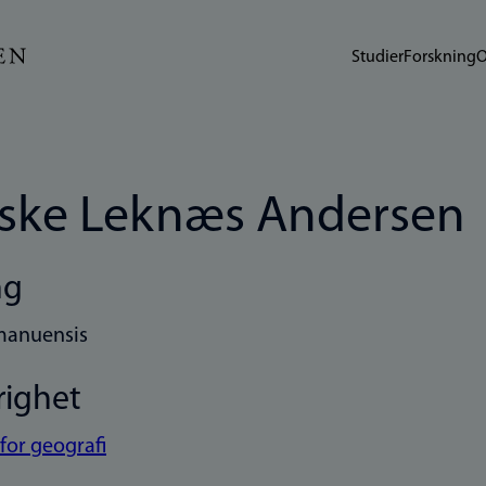
Studier
Forskning
O
ske Leknæs Andersen
ng
manuensis
righet
 for geografi