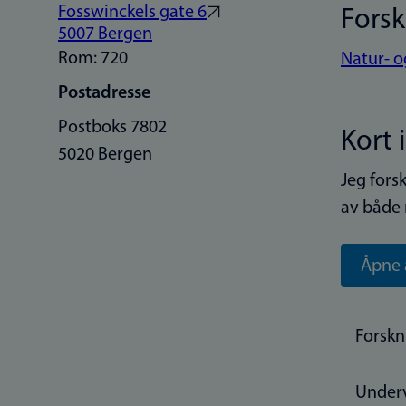
Fosswinckels gate 6
Fors
5007 Bergen
Rom: 720
Natur- o
Postadresse
Postboks 7802
Kort 
5020 Bergen
Jeg fors
av både 
Åpne 
Forskn
Under