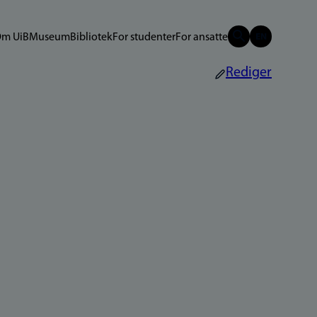
m UiB
Museum
Bibliotek
For studenter
For ansatte
Rediger